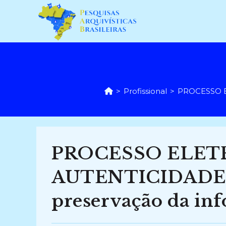
Ir
para
o
conteúdo
>
Profissional
>
PROCESSO EL
PROCESSO ELET
AUTENTICIDADE: p
preservação da in