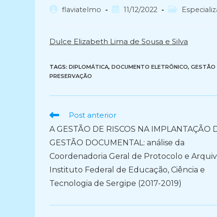
Autor
Post
Categoria
flaviatelmo
11/12/2022
Especiali
do
publicado:
do
post:
post:
Dulce Elizabeth Lima de Sousa e Silva
TAGS:
DIPLOMÁTICA
,
DOCUMENTO ELETRÔNICO
,
GESTÃO 
PRESERVAÇÃO
Ler
Post anterior
mais
A GESTÃO DE RISCOS NA IMPLANTAÇÃO 
artigos
GESTÃO DOCUMENTAL: análise da
Coordenadoria Geral de Protocolo e Arqui
Instituto Federal de Educação, Ciência e
Tecnologia de Sergipe (2017-2019)