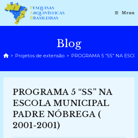
Ir
para
Menu
o
conteúdo
Blog
>
Projetos de extensão
>
PROGRAMA 5 “SS” NA ESCO
PROGRAMA 5 “SS” NA
ESCOLA MUNICIPAL
PADRE NÓBREGA (
2001-2001)