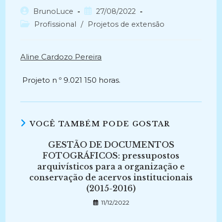
Autor
Post
BrunoLuce
27/08/2022
do
publicado:
Categoria
Profissional
/
Projetos de extensão
post:
do
post:
Aline Cardozo Pereira
Projeto n º 9.021 150 horas.
VOCÊ TAMBÉM PODE GOSTAR
GESTÃO DE DOCUMENTOS
FOTOGRÁFICOS: pressupostos
arquivísticos para a organização e
conservação de acervos institucionais
(2015-2016)
11/12/2022