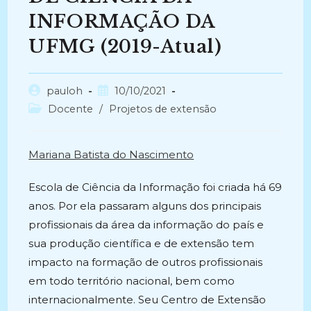
INFORMAÇÃO DA
UFMG (2019-Atual)
Autor
Post
pauloh
10/10/2021
do
publicado:
Categoria
Docente
/
Projetos de extensão
post:
do
post:
Mariana Batista do Nascimento
Escola de Ciência da Informação foi criada há 69
anos. Por ela passaram alguns dos principais
profissionais da área da informação do país e
sua produção científica e de extensão tem
impacto na formação de outros profissionais
em todo território nacional, bem como
internacionalmente. Seu Centro de Extensão