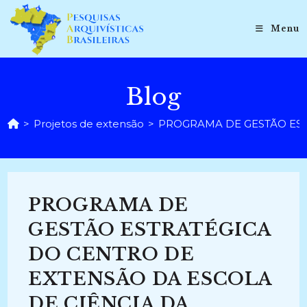
Ir
para
Menu
o
conteúdo
Blog
>
Projetos de extensão
>
PROGRAMA DE GESTÃO EST
PROGRAMA DE
GESTÃO ESTRATÉGICA
DO CENTRO DE
EXTENSÃO DA ESCOLA
DE CIÊNCIA DA