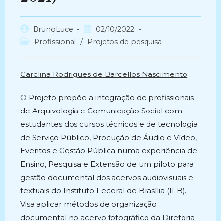
Autor
Post
BrunoLuce
02/10/2022
do
publicado:
Categoria
Profissional
/
Projetos de pesquisa
post:
do
post:
Carolina Rodrigues de Barcellos Nascimento
O Projeto propõe a integração de profissionais
de Arquivologia e Comunicação Social com
estudantes dos cursos técnicos e de tecnologia
de Serviço Público, Produção de Áudio e Vídeo,
Eventos e Gestão Pública numa experiência de
Ensino, Pesquisa e Extensão de um piloto para
gestão documental dos acervos audiovisuais e
textuais do Instituto Federal de Brasília (IFB).
Visa aplicar métodos de organização
documental no acervo fotográfico da Diretoria