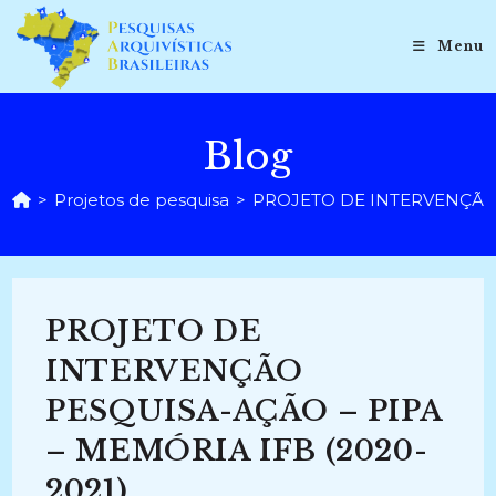
Ir
para
Menu
o
conteúdo
Blog
>
Projetos de pesquisa
>
PROJETO DE INTERVENÇÃO P
PROJETO DE
INTERVENÇÃO
PESQUISA-AÇÃO – PIPA
– MEMÓRIA IFB (2020-
2021)