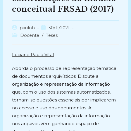
conceitual FRSAD (2017)
Autor
Post
pauloh
30/11/2021
do
publicado:
Categoria
Docente
/
Teses
post:
do
post:
Luciane Paula Vital
Aborda o processo de representação temática
de documentos arquivísticos. Discute a
organização e representação da informação
que, com o uso dos sistemas automatizados,
tornam-se questões essenciais por implicarem
no acesso e uso dos documentos. A
organização e representação da informação
nos arquivos vêm ganhando espaço de