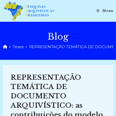
Ir
para
Menu
o
conteúdo
Blog
>
Teses
>
REPRESENTAÇÃO TEMÁTICA DE DOCUMENTO A
REPRESENTAÇÃO
TEMÁTICA DE
DOCUMENTO
ARQUIVÍSTICO: as
contribuições do modelo