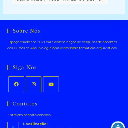
Sobre Nós
Espaço criado em 2021 para disseminação de pesquisas de docentes
dos Cursos de Arquivologia brasileiros sobre temáticas arquivísticas .
Siga-Nos
Abre
Abre
Abre
em
em
em
Contatos
uma
uma
uma
Entre em contato conosco.
nova
nova
nova
aba
aba
aba
Localização: