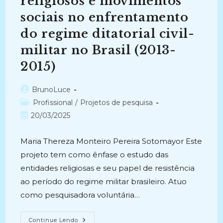
religiosos e movimentos
Civil-
Militar
sociais no enfrentamento
No
Brasil
(2013-
do regime ditatorial civil-
2015)
militar no Brasil (2013-
2015)
Autor
BrunoLuce
do
Categoria
Profissional
/
Projetos de pesquisa
post:
do
Post
20/03/2025
post:
publicado:
Maria Thereza Monteiro Pereira Sotomayor Este
projeto tem como ênfase o estudo das
entidades religiosas e seu papel de resistência
ao período do regime militar brasileiro. Atuo
como pesquisadora voluntária…
ARQUIVOS
Continue Lendo