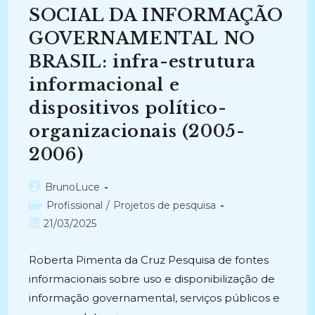
(
SOCIAL DA INFORMAÇÃO
2025
–
GOVERNAMENTAL NO
Atual)
BRASIL: infra-estrutura
informacional e
dispositivos político-
organizacionais (2005-
2006)
Autor
BrunoLuce
do
Categoria
Profissional
/
Projetos de pesquisa
post:
do
Post
21/03/2025
post:
publicado:
Roberta Pimenta da Cruz Pesquisa de fontes
informacionais sobre uso e disponibilização de
informação governamental, serviços públicos e