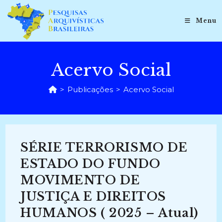
Ir
para
Menu
o
conteúdo
Acervo Social
>
Publicações
>
Acervo Social
SÉRIE TERRORISMO DE
ESTADO DO FUNDO
MOVIMENTO DE
JUSTIÇA E DIREITOS
HUMANOS ( 2025 – Atual)