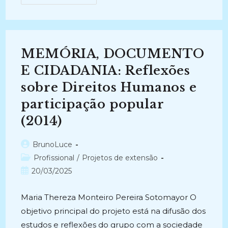
ARQUIVO
COMO
FONTE
NA
CONSTRUÇÃO
DA
IDENTIDADE
MEMÓRIA, DOCUMENTO
SOCIAL
(2011)
E CIDADANIA: Reflexões
sobre Direitos Humanos e
participação popular
(2014)
Autor
BrunoLuce
do
Categoria
Profissional
/
Projetos de extensão
post:
do
Post
20/03/2025
post:
publicado:
Maria Thereza Monteiro Pereira Sotomayor O
objetivo principal do projeto está na difusão dos
estudos e reflexões do grupo com a sociedade