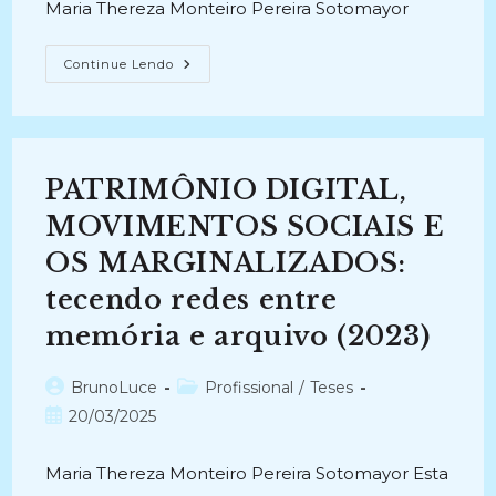
Maria Thereza Monteiro Pereira Sotomayor
MARTIRIO,
Continue Lendo
PROFETISMO
E
SANTIDADE
NAS
MEMÓRIAS
E
DOCUMENTOS
PATRIMÔNIO DIGITAL,
DA
LUTA
SOCIAL
MOVIMENTOS SOCIAIS E
DE
FREI
OS MARGINALIZADOS:
TITO
DE
tecendo redes entre
ALENCAR
LIMA
(2014-
memória e arquivo (2023)
2015)
Autor
Categoria
BrunoLuce
Profissional
/
Teses
do
do
Post
20/03/2025
post:
post:
publicado:
Maria Thereza Monteiro Pereira Sotomayor Esta