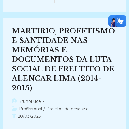
E
NARRATIVAS:
Agentes
Religiosos
E
Movimentos
Sociais
MARTIRIO, PROFETISMO
No
Enfrentamento
Do
E SANTIDADE NAS
Regime
Ditatorial
MEMÓRIAS E
Civil-
Militar
DOCUMENTOS DA LUTA
No
Brasil
(2013-
SOCIAL DE FREI TITO DE
2015)
ALENCAR LIMA (2014-
2015)
Autor
BrunoLuce
do
Categoria
Profissional
/
Projetos de pesquisa
post:
do
Post
20/03/2025
post:
publicado: