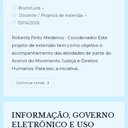
Autor
BrunoLuce
do
Categoria
Docente
/
Projetos de extensão
post:
do
Post
15/04/2026
post:
publicado:
Roberta Pinto Medeiros - Coordenador Este
projeto de extensão tem como objetivo o
acompanhamento das atividades de parte do
Acervo do Movimento Justiça e Direitos
Humanos. Para isso, a iniciativa…
SÉRIE
Continue Lendo
TERRORISMO
DE
ESTADO
DO
FUNDO
MOVIMENTO
DE
INFORMAÇÃO, GOVERNO
JUSTIÇA
E
DIREITOS
ELETRÔNICO E USO
HUMANOS