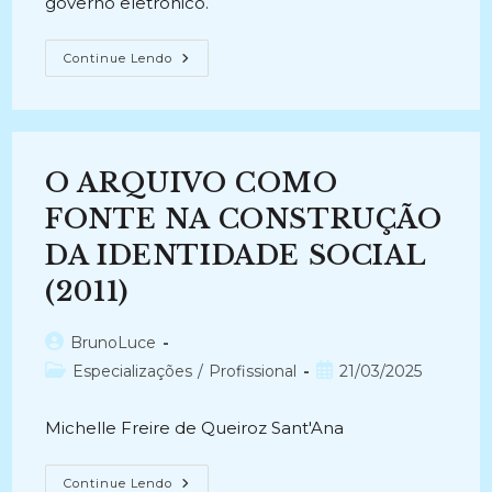
governo eletronico.
INFORMAÇÃO,
Continue Lendo
GOVERNO
ELETRÔNICO
E
USO
SOCIAL
DA
INFORMAÇÃO
O ARQUIVO COMO
GOVERNAMENTAL
NO
BRASIL:
FONTE NA CONSTRUÇÃO
Infra-
Estrutura
DA IDENTIDADE SOCIAL
Informacional
E
(2011)
Dispositivos
Político-
Organizacionais
(2005-
Autor
BrunoLuce
2006)
do
Categoria
Post
Especializações
/
Profissional
21/03/2025
post:
do
publicado:
post:
Michelle Freire de Queiroz Sant'Ana
O
Continue Lendo