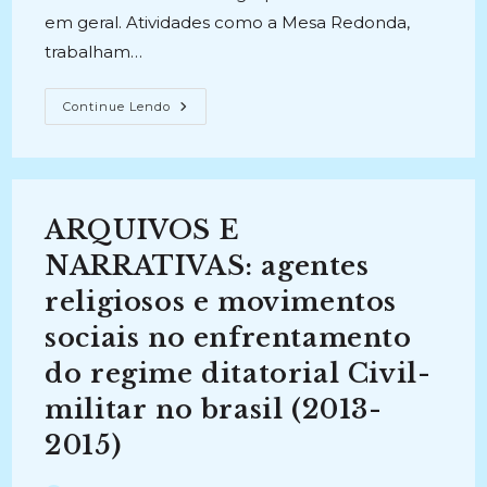
em geral. Atividades como a Mesa Redonda,
trabalham…
MEMÓRIA,
Continue Lendo
DOCUMENTO
E
CIDADANIA:
Reflexões
Sobre
Direitos
Humanos
ARQUIVOS E
E
Participação
Popular
NARRATIVAS: agentes
(2014)
religiosos e movimentos
sociais no enfrentamento
do regime ditatorial Civil-
militar no brasil (2013-
2015)