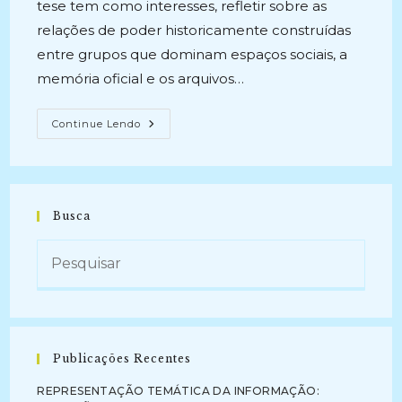
tese tem como interesses, refletir sobre as
relações de poder historicamente construídas
entre grupos que dominam espaços sociais, a
memória oficial e os arquivos…
PATRIMÔNIO
Continue Lendo
DIGITAL,
MOVIMENTOS
SOCIAIS
E
OS
MARGINALIZADOS:
Tecendo
Busca
Redes
Entre
Memória
E
Arquivo
(2023)
Publicações Recentes
REPRESENTAÇÃO TEMÁTICA DA INFORMAÇÃO: