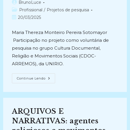
Autor
BrunoLuce
do
Categoria
Profissional
/
Projetos de pesquisa
post:
do
Post
20/03/2025
post:
publicado:
Maria Thereza Monteiro Pereira Sotomayor
Participação no projeto como voluntária de
pesquisa no grupo Cultura Documental,
Religião e Movimentos Sociais (CDOC-
ARREMOS), da UNIRIO.
ARQUIVOS
Continue Lendo
E
NARRATIVAS:
Agentes
Religiosos
E
Movimentos
Sociais
ARQUIVOS E
No
Enfrentamento
Do
NARRATIVAS: agentes
Regime
Ditatorial