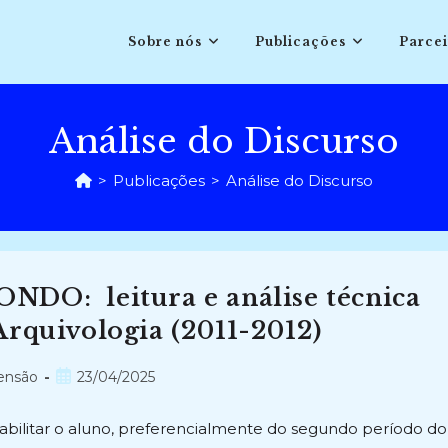
Sobre nós
Publicações
Parcei
Análise do Discurso
>
Publicações
>
Análise do Discurso
: leitura e análise técnica
Arquivologia (2011-2012)
Post
tensão
23/04/2025
publicado:
ilitar o aluno, preferencialmente do segundo período do