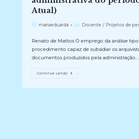
administrativa do período
Disciplina
Por
Atual)
Meio
Dos
Conceitos
De
Autor
Categoria
mariaeduarda
Docente
/
Projetos de pe
Classificação
do
do
E
Descrição
post:
post:
(2010)
Renato de Mattos O emprego da análise tipol
procedimento capaz de subsidiar os arquivist
documentos produzidos pela administração…
CONTEXTUALIZANDO
Continue Lendo
FUNÇÕES
E
COMPETÊNCIAS:
Contribuição
Para
A
Análise
Tipológica
Da
Documentação
Administrativa
Do
Período
Joanino
(1808-