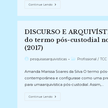
A
Continue Lendo
REPRESENTAÇÃO
ARQUIVÍSTICA:
Uma
Análise
Do
Discurso
Teórico
DISCURSO E ARQUIVÍSTIC
E
Institucional
A
do termo pós-custodial no
Partir
Dos
(2017)
Contextos
Espanhol,
Canadense
E
Autor
Categoria
pesquisasarquivisticas
Profissional
/
TCC 
Brasileiro
do
do
(2010-
2014)
post:
post:
Amanda Marissa Soares da Silva O termo pós-
contemporânea e configurase como uma pres
para umaarquivística pós-custodial. Assim,…
DISCURSO
Continue Lendo
E
ARQUIVÍSTICA:
Uma