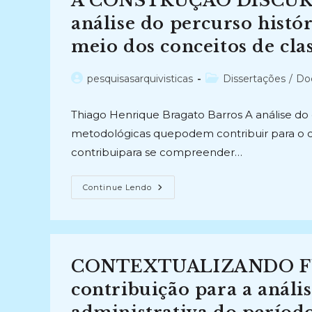
A CONSTRUÇÃO DISCURS
Teórico
E
análise do percurso histór
Institucional
A
meio dos conceitos de clas
Partir
Dos
Contextos
Espanhol,
Autor
Categoria
pesquisasarquivisticas
Dissertações
/
Do
Canadense
do
do
E
Brasileiro
post:
post:
Thiago Henrique Bragato Barros A análise do d
(2014)
metodológicas quepodem contribuir para o cr
contribuipara se compreender…
A
Continue Lendo
CONSTRUÇÃO
DISCURSIVA
EM
ARQUIVÍSTICA:
Uma
Análise
Do
CONTEXTUALIZANDO F
Percurso
Histórico
E
contribuição para a análi
Conceitual
Da