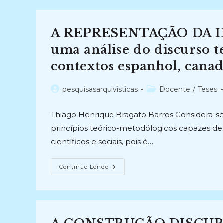
Análise
Da
Enunciação
Do
A REPRESENTAÇÃO DA 
Termo
Pós-
Custodial
uma análise do discurso te
No
Contexto
contextos espanhol, canad
Português
E
Brasileiro
(2017)
Autor
Categoria
pesquisasarquivisticas
Docente
/
Teses
do
do
post:
post:
Thiago Henrique Bragato Barros Considera-se
princípios teórico-metodólogicos capazes d
científicos e sociais, pois é…
A
Continue Lendo
REPRESENTAÇÃO
DA
INFORMAÇÃO
ARQUIVÍSTICA:
Uma
Análise
Do
Discurso