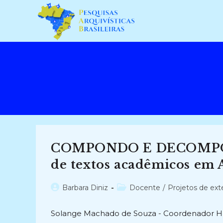
Ir
para
o
conteúdo
COMPONDO E DECOMPONDO
de textos acadêmicos em 
Autor
Categoria
Barbara Diniz
Docente
/
Projetos de ex
do
do
post:
post:
Solange Machado de Souza - Coordenador Hab