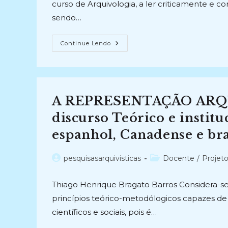
curso de Arquivologia, a ler criticamente e 
sendo…
COMPONDO
Continue Lendo
E
DECOMPONDO:
Leitura
E
Análise
Técnica
De
A REPRESENTAÇÃO ARQUI
Textos
Acadêmicos
Em
discurso Teórico e institu
Arquivologia
(2011-
espanhol, Canadense e bra
2012)
Autor
Categoria
pesquisasarquivisticas
Docente
/
Projet
do
do
post:
post:
Thiago Henrique Bragato Barros Considera-se
princípios teórico-metodólogicos capazes d
científicos e sociais, pois é…