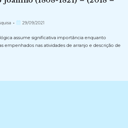
 joanino (1808-1821) – (2018 –
Post
squisa
29/09/2021
publicado:
ógica assume significativa importância enquanto
as empenhados nas atividades de arranjo e descrição de