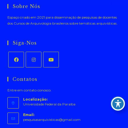
Sobre Nós
Espaço criado em 2021 para disseminação de pesquisas de docentes
dos Cursos de Arquivologia brasileiros sobre temáticas arquivísticas .
Siga-Nos
Abre
Abre
Abre
em
em
em
Contatos
uma
uma
uma
Entre em contato conosco.
nova
nova
nova
aba
aba
aba
Localização:
Universidade Federal da Paraíba
Email:
Abre
pesquisasarquivisticas@gmail.com
em