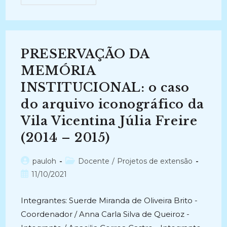
ENLACES
DA
MEMÓRIA:
Os
Documentos
Iconográficos
Do
PRESERVAÇÃO DA
Arquivo
Pessoal
De
MEMÓRIA
Tarcísio
Burity
INSTITUCIONAL: o caso
(2013
–
do arquivo iconográfico da
2014)
Vila Vicentina Júlia Freire
(2014 – 2015)
Autor
Categoria
pauloh
Docente
/
Projetos de extensão
do
do
Post
11/10/2021
post:
post:
publicado:
Integrantes: Suerde Miranda de Oliveira Brito -
Coordenador / Anna Carla Silva de Queiroz -