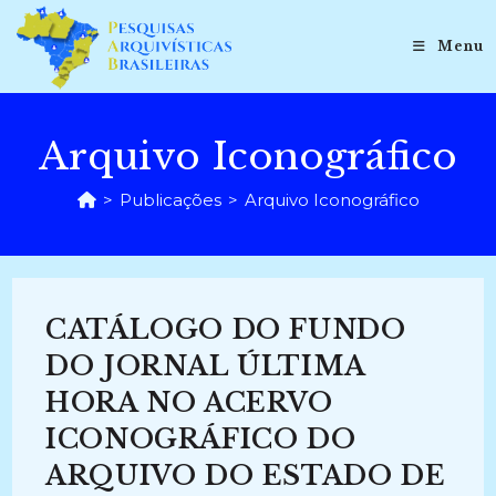
Ir
para
Menu
o
conteúdo
Arquivo Iconográfico
>
Publicações
>
Arquivo Iconográfico
CATÁLOGO DO FUNDO
DO JORNAL ÚLTIMA
HORA NO ACERVO
ICONOGRÁFICO DO
ARQUIVO DO ESTADO DE