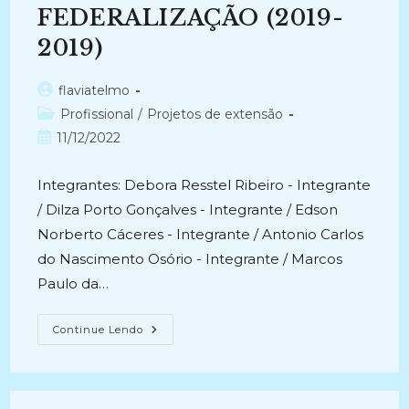
FEDERALIZAÇÃO (2019-
2019)
Autor
flaviatelmo
do
Categoria
Profissional
/
Projetos de extensão
post:
do
Post
11/12/2022
post:
publicado:
Integrantes: Debora Resstel Ribeiro - Integrante
/ Dilza Porto Gonçalves - Integrante / Edson
Norberto Cáceres - Integrante / Antonio Carlos
do Nascimento Osório - Integrante / Marcos
Paulo da…
ORGANIZAÇÃO
Continue Lendo
E
CIRCULAÇÃO
DO
ACERVO
FOTOGRÁFICO
DA