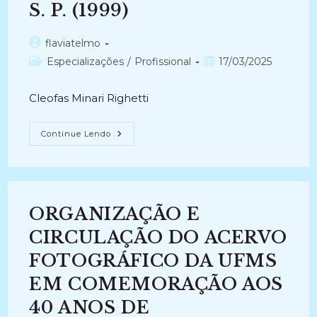
S. P. (1999)
Autor
flaviatelmo
do
Categoria
Post
Especializações
/
Profissional
17/03/2025
post:
do
publicado:
post:
Cleofas Minari Righetti
CATÁLOGO
Continue Lendo
DO
FUNDO
DO
JORNAL
ÚLTIMA
HORA
NO
ORGANIZAÇÃO E
ACERVO
ICONOGRÁFICO
DO
CIRCULAÇÃO DO ACERVO
ARQUIVO
DO
FOTOGRÁFICO DA UFMS
ESTADO
DE
EM COMEMORAÇÃO AOS
S.
P.
(1999)
40 ANOS DE