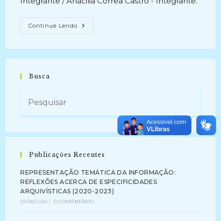
Integrante / Anacilia Correa Castro - Integrante.
PRESERVAÇÃO
Continue Lendo
DA
MEMÓRIA
INSTITUCIONAL:
O
Caso
Do
Arquivo
Busca
Iconográfico
Da
Vila
Vicentina
Júlia
Freire
(2014
–
2015)
Publicações Recentes
REPRESENTAÇÃO TEMÁTICA DA INFORMAÇÃO:
REFLEXÕES ACERCA DE ESPECIFICIDADES
ARQUIVÍSTICAS (2020-2023)
03/08/2026
/
0 COMENTÁRIO