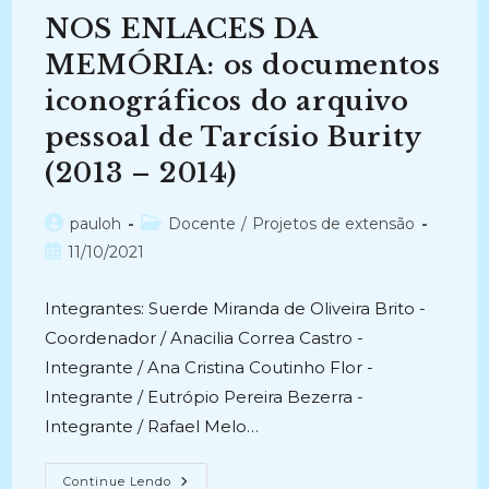
UFMS
NOS ENLACES DA
EM
COMEMORAÇÃO
AOS
MEMÓRIA: os documentos
40
ANOS
iconográficos do arquivo
DE
FEDERALIZAÇÃO
pessoal de Tarcísio Burity
(2019-
2019)
(2013 – 2014)
Autor
Categoria
pauloh
Docente
/
Projetos de extensão
do
do
Post
11/10/2021
post:
post:
publicado:
Integrantes: Suerde Miranda de Oliveira Brito -
Coordenador / Anacilia Correa Castro -
Integrante / Ana Cristina Coutinho Flor -
Integrante / Eutrópio Pereira Bezerra -
Integrante / Rafael Melo…
NOS
Continue Lendo