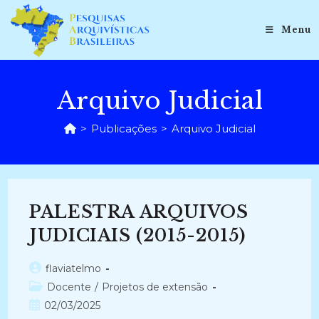
Ir
para
Menu
o
conteúdo
Arquivo Judicial
>
Publicações
>
Arquivo Judicial
PALESTRA ARQUIVOS
JUDICIAIS (2015-2015)
Autor
flaviatelmo
do
Categoria
Docente
/
Projetos de extensão
post:
do
Post
02/03/2025
post: