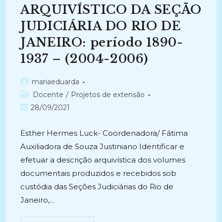
E
ARQUIVÍSTICO DA SEÇÃO
Da
Tabela
JUDICIÁRIA DO RIO DE
De
Temporalidade
De
JANEIRO: período 1890-
Um
Arquivo
1937 – (2004-2006)
Privado
(2013)
Autor
mariaeduarda
do
Categoria
Docente
/
Projetos de extensão
post:
do
Post
28/09/2021
post:
publicado:
Esther Hermes Luck- Coordenadora/ Fátima
Auxiliadora de Souza Justiniano Identificar e
efetuar a descrição arquivística dos volumes
documentais produzidos e recebidos sob
custódia das Seções Judiciárias do Rio de
Janeiro,…