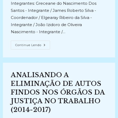
Integrantes: Greceane do Nascimento Dos
Santos - Integrante / James Roberto Silva -
Coordenador / Elgearay Ribeiro da Silva -
Integrante / João Izidoro de Oliveira
Nascimento - Integrante /…
DOCUMENTOS
Continue Lendo
HISTÓRICOS
DO
JUDICIÁRIO
AMAZONENSE:
Diagnóstico
De
Acervo
ANALISANDO A
E
Organização
Do
ELIMINAÇÃO DE AUTOS
Arquivo
Permanente
FINDOS NOS ÓRGÃOS DA
Do
Poder
JUSTIÇA NO TRABALHO
Judiciário
Do
Estado
(2014-2017)
Do
Amazonas