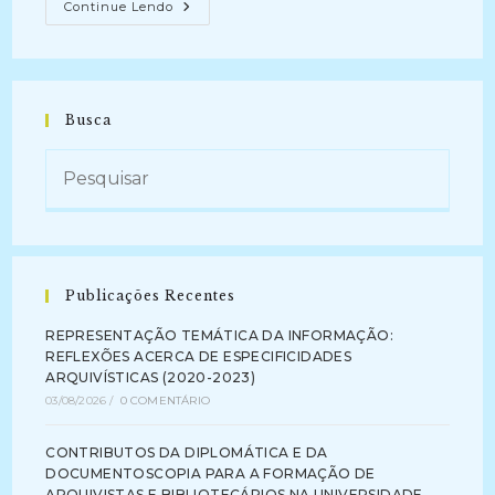
PROJETO
Continue Lendo
ORGANIZAÇÃO
DO
ACERVO
ARQUIVÍSTICO
DA
SEÇÃO
JUDICIÁRIA
Busca
DO
RIO
DE
JANEIRO:
Período
1890-
1937
–
(2004-
2006)
Publicações Recentes
REPRESENTAÇÃO TEMÁTICA DA INFORMAÇÃO:
REFLEXÕES ACERCA DE ESPECIFICIDADES
ARQUIVÍSTICAS (2020-2023)
03/08/2026
/
0 COMENTÁRIO
CONTRIBUTOS DA DIPLOMÁTICA E DA
DOCUMENTOSCOPIA PARA A FORMAÇÃO DE
ARQUIVISTAS E BIBLIOTECÁRIOS NA UNIVERSIDADE