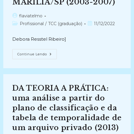
MARÍLIA/SP (2003-2007)
Autor
flaviatelmo
do
Categoria
Post
Profissional
/
TCC (graduação)
11/12/2022
post:
do
publicado:
post:
Debora Resstel Ribeiro]
IDENTIFICAÇÃO
Continue Lendo
DE
TIPOLOGIAS
DOCUMENTAIS
DOS
INQUÉRITOS
POLICIAIS
DA
DA TEORIA A PRÁTICA:
DELEGACIA
DE
POLÍCIA
uma análise a partir do
FEDERAL
EM
plano de classificação e da
MARÍLIA/SP
(2003-
tabela de temporalidade de
2007)
um arquivo privado (2013)