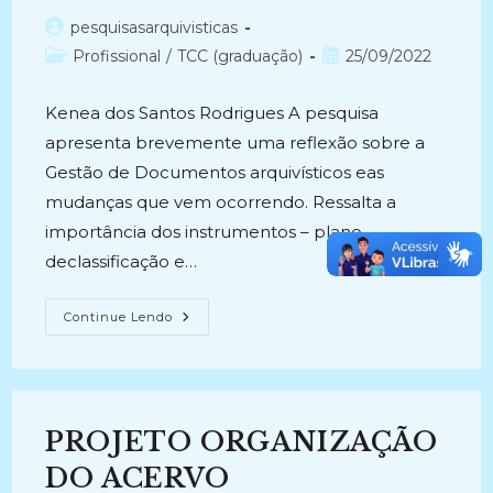
Autor
pesquisasarquivisticas
do
Categoria
Post
Profissional
/
TCC (graduação)
25/09/2022
post:
do
publicado:
post:
Kenea dos Santos Rodrigues A pesquisa
apresenta brevemente uma reflexão sobre a
Gestão de Documentos arquivísticos eas
mudanças que vem ocorrendo. Ressalta a
importância dos instrumentos – plano
declassificação e…
DA
Continue Lendo
TEORIA
A
PRÁTICA:
Uma
Análise
A
Partir
PROJETO ORGANIZAÇÃO
Do
Plano
De
DO ACERVO
Classificação