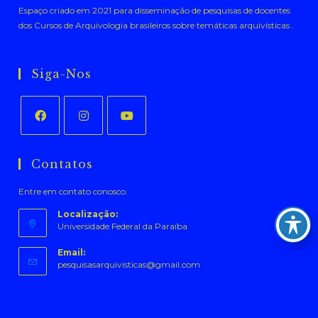
Espaço criado em 2021 para disseminação de pesquisas de docentes
dos Cursos de Arquivologia brasileiros sobre temáticas arquivísticas .
Siga-Nos
Abre
Abre
Abre
em
em
em
Contatos
uma
uma
uma
Entre em contato conosco.
nova
nova
nova
aba
aba
aba
Localização:
Universidade Federal da Paraíba
Email:
Abre
pesquisasarquivisticas@gmail.com
em
seu
aplicativo