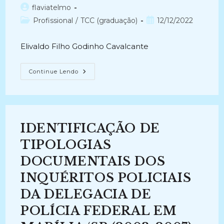
1833-
Autor
flaviatelmo
1933
(Edital
do
Categoria
Post
Profissional
/
TCC (graduação)
12/12/2022
06/2010
post:
PGCT-
do
publicado:
FAPEAM)
post:
(2012-
Elivaldo Filho Godinho Cavalcante
2013)
ANALISANDO
Continue Lendo
A
ELIMINAÇÃO
DE
AUTOS
FINDOS
NOS
ÓRGÃOS
IDENTIFICAÇÃO DE
DA
JUSTIÇA
NO
TIPOLOGIAS
TRABALHO
(2014-
DOCUMENTAIS DOS
2017)
INQUÉRITOS POLICIAIS
DA DELEGACIA DE
POLÍCIA FEDERAL EM