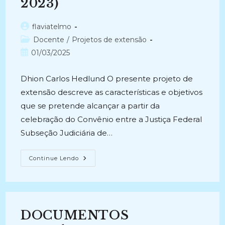
2023)
Autor
flaviatelmo
do
Categoria
Docente
/
Projetos de extensão
post:
do
Post
01/03/2025
post:
publicado:
Dhion Carlos Hedlund O presente projeto de
extensão descreve as características e objetivos
que se pretende alcançar a partir da
celebração do Convênio entre a Justiça Federal
Subseção Judiciária de…
CONVÊNIO
Continue Lendo
ENTRE
A
JUSTIÇA
FEDERAL
SUBSEÇÃO
JUDICIÁRIA
DO
DOCUMENTOS
RIO
GRANDE