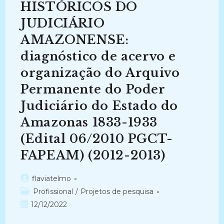
(JFRG)
HISTÓRICOS DO
E
A
JUDICIÁRIO
UNIVERSIDADE
FEDERAL
AMAZONENSE:
DO
RIO
GRANDE
diagnóstico de acervo e
(FURG)
(2018-
organização do Arquivo
2023)
Permanente do Poder
Judiciário do Estado do
Amazonas 1833-1933
(Edital 06/2010 PGCT-
FAPEAM) (2012-2013)
Autor
flaviatelmo
do
Categoria
Profissional
/
Projetos de pesquisa
post:
do
Post
12/12/2022
post:
publicado: