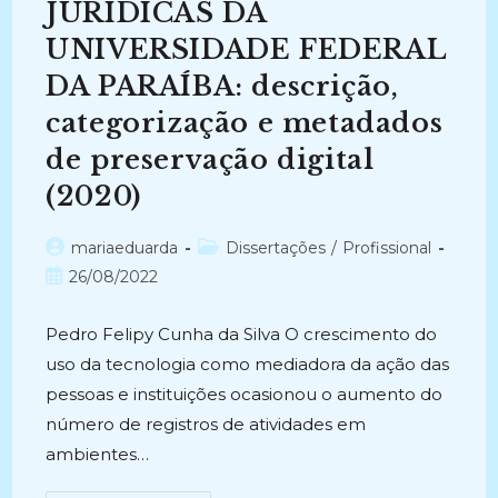
JURÍDICAS DA
UNIVERSIDADE FEDERAL
DA PARAÍBA: descrição,
categorização e metadados
de preservação digital
(2020)
Autor
Categoria
mariaeduarda
Dissertações
/
Profissional
do
do
Post
26/08/2022
post:
post:
publicado:
Pedro Felipy Cunha da Silva O crescimento do
uso da tecnologia como mediadora da ação das
pessoas e instituições ocasionou o aumento do
número de registros de atividades em
ambientes…