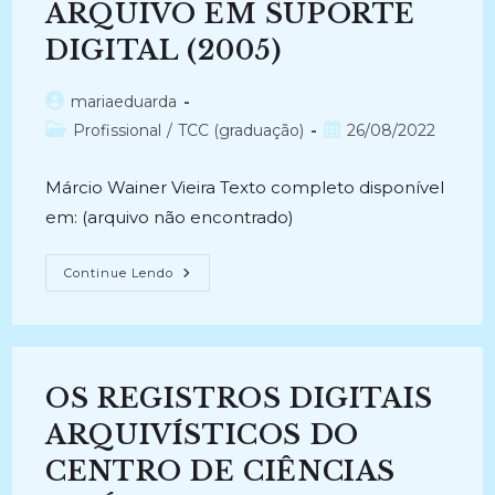
CONTEXTO
ARQUIVO EM SUPORTE
DA
PRESERVAÇÃO
DIGITAL (2005)
DO
PATRIMÔNIO
ARQUIVÍSTICO
DIGITAL
Autor
mariaeduarda
(2005)
do
Categoria
Post
Profissional
/
TCC (graduação)
26/08/2022
post:
do
publicado:
post:
Márcio Wainer Vieira Texto completo disponível
em: (arquivo não encontrado)
A
Continue Lendo
PRESERVAÇÃO
DE
DOCUMENTOS
DE
ARQUIVO
EM
SUPORTE
OS REGISTROS DIGITAIS
DIGITAL
(2005)
ARQUIVÍSTICOS DO
CENTRO DE CIÊNCIAS