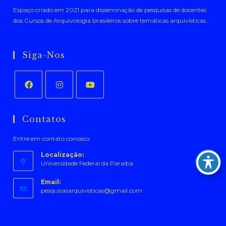
Espaço criado em 2021 para disseminação de pesquisas de docentes
dos Cursos de Arquivologia brasileiros sobre temáticas arquivísticas .
Siga-Nos
Abre
Abre
Abre
em
em
em
Contatos
uma
uma
uma
Entre em contato conosco.
nova
nova
nova
aba
aba
aba
Localização:
Universidade Federal da Paraíba
Email:
Abre
pesquisasarquivisticas@gmail.com
em
seu
aplicativo