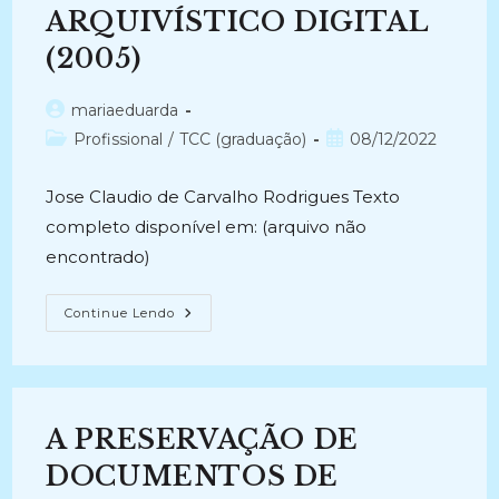
ARQUIVÍSTICO DIGITAL
(2005)
Autor
mariaeduarda
do
Categoria
Post
Profissional
/
TCC (graduação)
08/12/2022
post:
do
publicado:
post:
Jose Claudio de Carvalho Rodrigues Texto
completo disponível em: (arquivo não
encontrado)
PERFIL
Continue Lendo
ACADÊMICO-
PROFISSIONAL
DO
CURSO
DE
GRADUAÇÃO
EM
A PRESERVAÇÃO DE
ARQUIVOLOGIA
DA
UFBA
DOCUMENTOS DE
NO