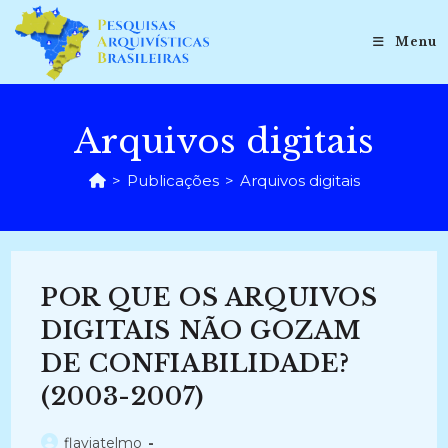
Ir
para
Menu
o
conteúdo
Arquivos digitais
>
Publicações
>
Arquivos digitais
POR QUE OS ARQUIVOS
DIGITAIS NÃO GOZAM
DE CONFIABILIDADE?
(2003-2007)
Autor
flaviatelmo