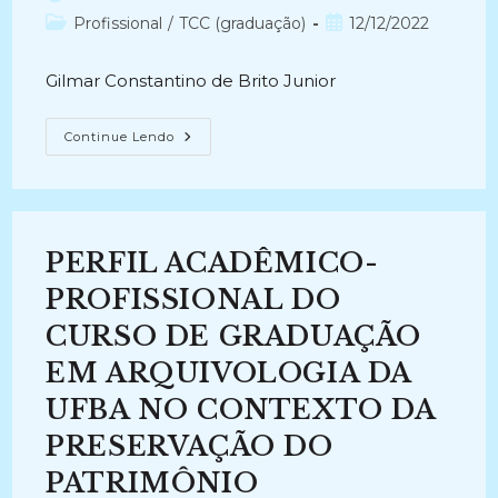
do
Categoria
Post
Profissional
/
TCC (graduação)
12/12/2022
post:
do
publicado:
post:
Gilmar Constantino de Brito Junior
POR
Continue Lendo
QUE
OS
ARQUIVOS
DIGITAIS
NÃO
GOZAM
DE
PERFIL ACADÊMICO-
CONFIABILIDADE?
(2003-
2007)
PROFISSIONAL DO
CURSO DE GRADUAÇÃO
EM ARQUIVOLOGIA DA
UFBA NO CONTEXTO DA
PRESERVAÇÃO DO
PATRIMÔNIO