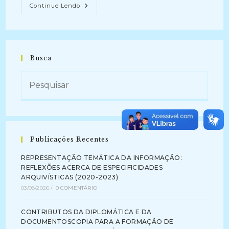
OS
Continue Lendo
REGISTROS
DIGITAIS
ARQUIVÍSTICOS
DO
CENTRO
DE
CIÊNCIAS
Busca
JURÍDICAS
DA
UNIVERSIDADE
FEDERAL
DA
PARAÍBA:
Descrição,
Categorização
E
Metadados
De
Publicações Recentes
Preservação
Digital
(2020)
REPRESENTAÇÃO TEMÁTICA DA INFORMAÇÃO:
REFLEXÕES ACERCA DE ESPECIFICIDADES
ARQUIVÍSTICAS (2020-2023)
03/08/2026
/
0 COMENTÁRIO
CONTRIBUTOS DA DIPLOMÁTICA E DA
DOCUMENTOSCOPIA PARA A FORMAÇÃO DE