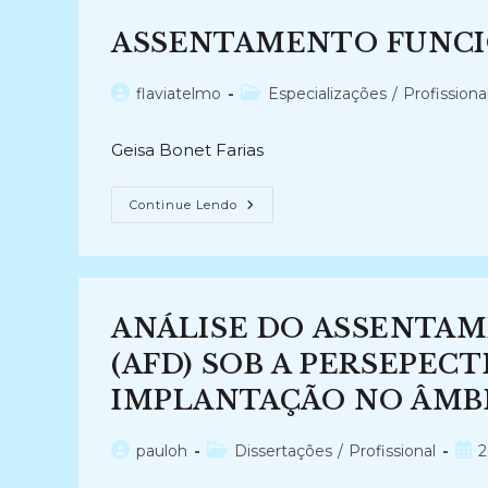
(2010-
2010)
ASSENTAMENTO FUNCION
Autor
Categoria
flaviatelmo
Especializações
/
Profissiona
do
do
post:
post:
Geisa Bonet Farias
ASSENTAMENTO
Continue Lendo
FUNCIONAL
DIGITAL
(2018-
2018)
ANÁLISE DO ASSENTAM
(AFD) SOB A PERSEPECT
IMPLANTAÇÃO NO ÂMBIT
Autor
Categoria
Pos
pauloh
Dissertações
/
Profissional
2
do
do
publ