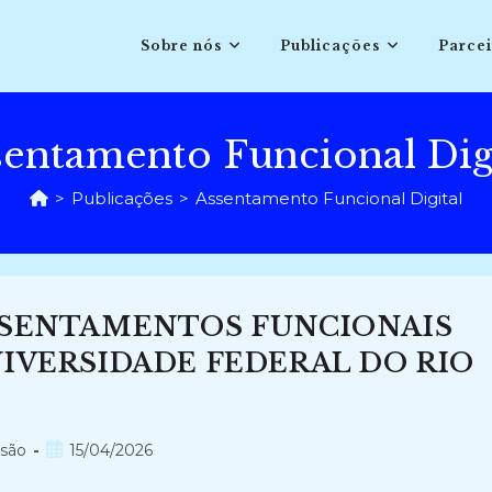
Sobre nós
Publicações
Parcei
entamento Funcional Dig
>
Publicações
>
Assentamento Funcional Digital
SSENTAMENTOS FUNCIONAIS
IVERSIDADE FEDERAL DO RIO
Post
nsão
15/04/2026
publicado: