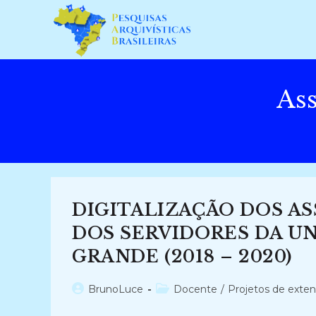
Ir
para
o
conteúdo
Ass
DIGITALIZAÇÃO DOS A
DOS SERVIDORES DA UN
GRANDE (2018 – 2020)
Autor
Categoria
BrunoLuce
Docente
/
Projetos de exte
do
do