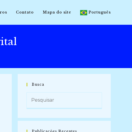
ros
Contato
Mapa do site
Português
ital
Busca
Publicações Recentes