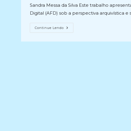
post:
post:
Sandra Messa da Silva Este trabalho apresen
Digital (AFD) sob a perspectiva arquivística 
ANÁLISE
Continue Lendo
DO
ASSENTAMENTO
FUNCIONAL
DIGITAL
(AFD)
SOB
A
PERSEPECTIVA
ARQUIVÍSTICA
E
SUA
IMPLANTAÇÃO
NO
ÂMBITO
DAS
IFES
(2019)