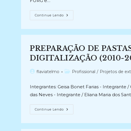
FURG e…
DIGITALIZAÇÃO
Continue Lendo
DOS
ASSENTAMENTOS
FUNCIONAIS
DOS
SERVIDORES
DA
UNIVERSIDADE
PREPARAÇÃO DE PASTA
FEDERAL
DO
RIO
DIGITALIZAÇÃO (2010-2
GRANDE-
FURG
(2018-
Autor
Categoria
flaviatelmo
Profissional
/
Projetos de ex
2021)
do
do
post:
post:
Integrantes: Geisa Bonet Farias - Integrante /
das Neves - Integrante / Eliana Maria dos San
PREPARAÇÃO
Continue Lendo
DE
PASTAS
FUNCIONAIS
PARA
DIGITALIZAÇÃO