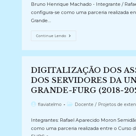
post:
post:
Bruno Henrique Machado - Integrante / Rafa
configura-se como uma parceria realizada ent
Grande…
DIGITALIZAÇÃO
Continue Lendo
DOS
ASSENTAMENTOS
FUNCIONAIS
DOS
SERVIDORES
DA
UNIVERSIDADE
DIGITALIZAÇÃO DOS A
FEDERAL
DO
RIO
DOS SERVIDORES DA UN
GRANDE
(2018
GRANDE-FURG (2018-202
–
2020)
Autor
Categoria
flaviatelmo
Docente
/
Projetos de exte
do
do
post:
post:
Integrantes: Rafael Aparecido Moron Semidão
como uma parceria realizada entre o Curso de