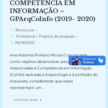
EM
COMPETÊNCIA EM
ARQUIVOLOGIA
(2018)
INFORMAÇÃO –
GPArqCoInfo (2019- 2020)
Autor
BrunoLuce
do
Categoria
Profissional
/
Projetos de pesquisa
post:
do
Post
28/08/2022
post:
publicado:
Ana Roberta Pinheiro Moura O grupo tem
como objetivo desenvolver pesquisas
relacionadas à Competência em Informação
(CoInfo) aplicada à Arquivologia e à profissão do
Arquivista, considerando que estes
representam um…
ARQUIVOLOGIA
Continue Lendo
E
COMPETÊNCIA