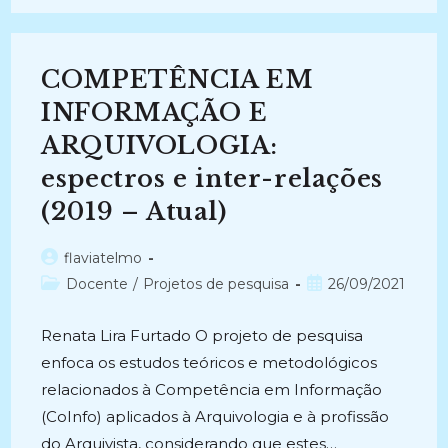
EM
INFORMAÇÃO
–
GPArqCoInfo
(2019-
COMPETÊNCIA EM
2020)
INFORMAÇÃO E
ARQUIVOLOGIA:
espectros e inter-relações
(2019 – Atual)
Autor
flaviatelmo
do
Categoria
Post
Docente
/
Projetos de pesquisa
26/09/2021
post:
do
publicado:
post:
Renata Lira Furtado O projeto de pesquisa
enfoca os estudos teóricos e metodológicos
relacionados à Competência em Informação
(CoInfo) aplicados à Arquivologia e à profissão
do Arquivista, considerando que estes…