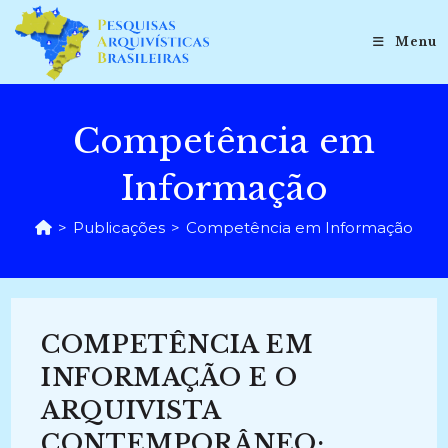
Ir
para
Menu
o
conteúdo
Competência em
Informação
>
Publicações
>
Competência em Informação
COMPETÊNCIA EM
INFORMAÇÃO E O
ARQUIVISTA
CONTEMPORÂNEO: