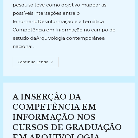
pesquisa teve como objetivo mapear as
possíveis interseções entre o
fenômenoDesinformação e a temática
Competência em Informação no campo de
estudo daArquivologia contemporânea
nacional.…
DESINFORMAÇÃO
Continue Lendo
E
COMPETÊNCIA
EM
INFORMAÇÃO:
Discussões
E
Possibilidades
A INSERÇÃO DA
Na
Arquivologia
(2018)
COMPETÊNCIA EM
INFORMAÇÃO NOS
CURSOS DE GRADUAÇÃO
EM ARQUIVOLOGIA