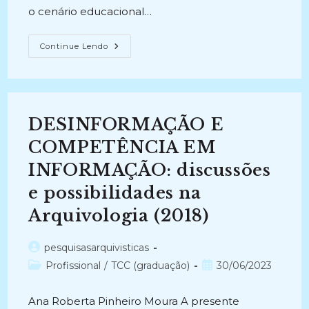
o cenário educacional…
COMPETÊNCIA
Continue Lendo
EM
INFORMAÇÃO
PARA
INCLUSÃO
DIGITAL:
Os
Professores
DESINFORMAÇÃO E
Da
Educação
Básica
COMPETÊNCIA EM
Na
Sociedade
INFORMAÇÃO: discussões
Em
Rede
e possibilidades na
(2014)
Arquivologia (2018)
Autor
pesquisasarquivisticas
do
Categoria
Post
Profissional
/
TCC (graduação)
30/06/2023
post:
do
publicado:
post:
Ana Roberta Pinheiro Moura A presente