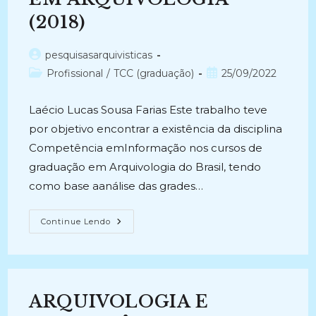
(2018)
Autor
pesquisasarquivisticas
do
Categoria
Post
Profissional
/
TCC (graduação)
25/09/2022
post:
do
publicado:
post:
Laécio Lucas Sousa Farias Este trabalho teve
por objetivo encontrar a existência da disciplina
Competência emInformação nos cursos de
graduação em Arquivologia do Brasil, tendo
como base aanálise das grades…
A
Continue Lendo
INSERÇÃO
DA
COMPETÊNCIA
EM
INFORMAÇÃO
NOS
CURSOS
ARQUIVOLOGIA E
DE
GRADUAÇÃO