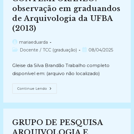
observação em graduandos
de Arquivologia da UFBA
(2013)
Autor
mariaeduarda
do
Categoria
Post
Docente
/
TCC (graduação)
08/04/2025
post:
do
publicado:
post:
Gleise da Silva Brandão Trabalho completo
disponível em: (arquivo não localizado)
COMPETÊNCIA
Continue Lendo
EM
INFORMAÇÃO
E
O
ARQUIVISTA
CONTEMPORÂNEO:
Observação
GRUPO DE PESQUISA
Em
Graduandos
De
ARQUIVOLOGIA E