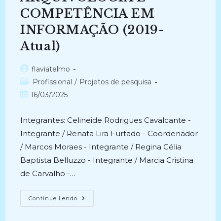
Arquivologia
Da
COMPETÊNCIA EM
UFBA
(2013)
INFORMAÇÃO (2019-
Atual)
Autor
flaviatelmo
do
Categoria
Profissional
/
Projetos de pesquisa
post:
do
Post
16/03/2025
post:
publicado:
Integrantes: Celineide Rodrigues Cavalcante -
Integrante / Renata Lira Furtado - Coordenador
/ Marcos Moraes - Integrante / Regina Célia
Baptista Belluzzo - Integrante / Marcia Cristina
de Carvalho -…
GRUPO
Continue Lendo
DE
PESQUISA
ARQUIVOLOGIA