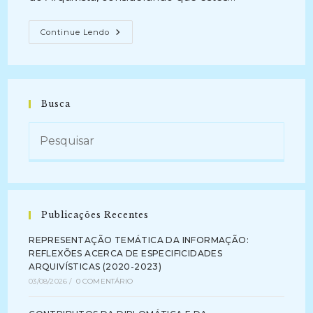
COMPETÊNCIA
Continue Lendo
EM
INFORMAÇÃO
E
ARQUIVOLOGIA:
Espectros
E
Inter-
Busca
Relações
(2019
–
Atual)
Publicações Recentes
REPRESENTAÇÃO TEMÁTICA DA INFORMAÇÃO:
REFLEXÕES ACERCA DE ESPECIFICIDADES
ARQUIVÍSTICAS (2020-2023)
03/08/2026
/
0 COMENTÁRIO