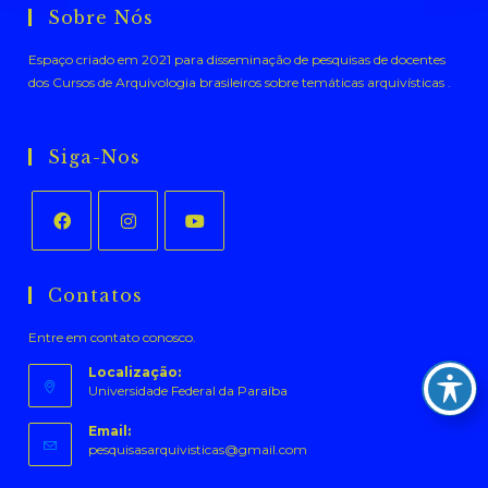
Sobre Nós
Espaço criado em 2021 para disseminação de pesquisas de docentes
dos Cursos de Arquivologia brasileiros sobre temáticas arquivísticas .
Siga-Nos
Abre
Abre
Abre
em
em
em
Contatos
uma
uma
uma
Entre em contato conosco.
nova
nova
nova
aba
aba
aba
Localização:
Universidade Federal da Paraíba
Email:
Abre
pesquisasarquivisticas@gmail.com
em