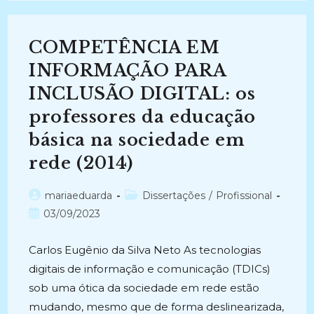
E
COMPETÊNCIA
EM
INFORMAÇÃO
COMPETÊNCIA EM
(2019-
Atual)
INFORMAÇÃO PARA
INCLUSÃO DIGITAL: os
professores da educação
básica na sociedade em
rede (2014)
Autor
Categoria
mariaeduarda
Dissertações
/
Profissional
do
do
Post
03/09/2023
post:
post:
publicado:
Carlos Eugênio da Silva Neto As tecnologias
digitais de informação e comunicação (TDICs)
sob uma ótica da sociedade em rede estão
mudando, mesmo que de forma deslinearizada,