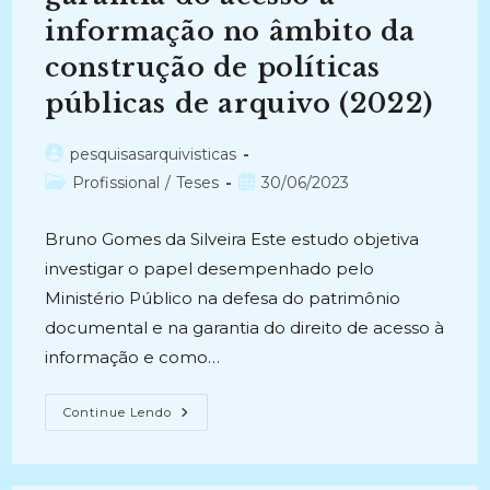
informação no âmbito da
construção de políticas
públicas de arquivo (2022)
Autor
pesquisasarquivisticas
do
Categoria
Post
Profissional
/
Teses
30/06/2023
post:
do
publicado:
post:
Bruno Gomes da Silveira Este estudo objetiva
investigar o papel desempenhado pelo
Ministério Público na defesa do patrimônio
documental e na garantia do direito de acesso à
informação e como…
MINISTÉRIO
Continue Lendo
PÚBLICO
FEDERAL:
Defesa
Do
Patrimônio