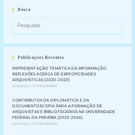
Documental
E
Busca
Garantia
Do
Acesso
À
Informação
No
Âmbito
Da
Construção
De
Políticas
Publicações Recentes
Públicas
De
Arquivo
REPRESENTAÇÃO TEMÁTICA DA INFORMAÇÃO:
(2022)
REFLEXÕES ACERCA DE ESPECIFICIDADES
ARQUIVÍSTICAS (2020-2023)
03/08/2026
/
0 COMENTÁRIO
CONTRIBUTOS DA DIPLOMÁTICA E DA
DOCUMENTOSCOPIA PARA A FORMAÇÃO DE
ARQUIVISTAS E BIBLIOTECÁRIOS NA UNIVERSIDADE
FEDERAL DA PARAÍBA (2023-2024)
03/08/2026
/
0 COMENTÁRIO