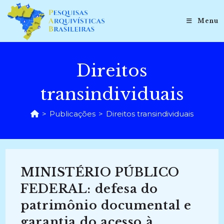
Ir
para
Menu
o
conteúdo
Direitos
transindividuais
>
Publicações
>
Direitos transindividuais
MINISTÉRIO PÚBLICO
FEDERAL: defesa do
patrimônio documental e
garantia do acesso à