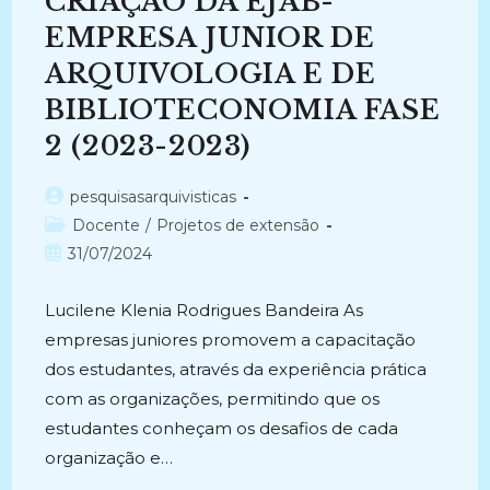
CRIAÇÃO DA EJAB-
Arquivologia
Da
UEPB
EMPRESA JUNIOR DE
E
Suas
ARQUIVOLOGIA E DE
Práticas
Empreendedoras
BIBLIOTECONOMIA FASE
(2012-
2016)
2 (2023-2023)
Autor
pesquisasarquivisticas
do
Categoria
Docente
/
Projetos de extensão
post:
do
Post
31/07/2024
post:
publicado:
Lucilene Klenia Rodrigues Bandeira As
empresas juniores promovem a capacitação
dos estudantes, através da experiência prática
com as organizações, permitindo que os
estudantes conheçam os desafios de cada
organização e…