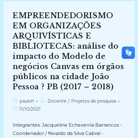
ORGANIZAÇÕES
ARQUIVÍSTICAS:
Desafios,
EMPREENDEDORISMO
Perspectivas
E
Processos
EM ORGANIZAÇÕES
De
Empreender
ARQUIVÍSTICAS E
Na
Administração
BIBLIOTECAS: análise do
Pública
Em
João
impacto do Modelo de
Pessoa
?
negócios Canvas em órgãos
PB
.
públicos na cidade João
(2016
–
2017)
Pessoa ? PB (2017 – 2018)
Autor
Categoria
pauloh
Docente
/
Projetos de pesquisa
do
do
Post
11/10/2021
post:
post:
publicado:
Integrantes: Jacqueline Echeverría Barrancos -
Coordenador / Nivaldo da Silva Cabral -