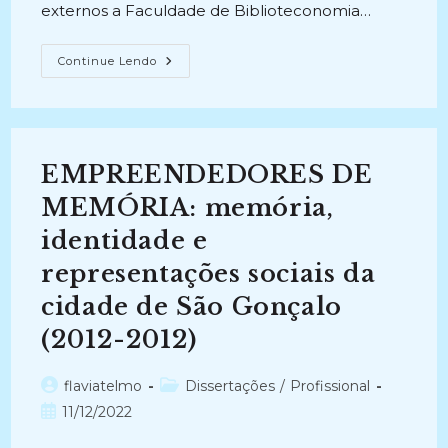
externos a Faculdade de Biblioteconomia…
EMPREENDEDORISMO,
Continue Lendo
INOVAÇÃO
E
ARQUIVOLOGIA
(2017)
EMPREENDEDORES DE
MEMÓRIA: memória,
identidade e
representações sociais da
cidade de São Gonçalo
(2012-2012)
Autor
Categoria
flaviatelmo
Dissertações
/
Profissional
do
do
Post
11/12/2022
post:
post:
publicado: