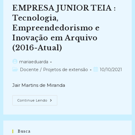
PROFISSIONAL
EMPRESA JUNIOR TEIA :
DOS
DISCENTES
DO
Tecnologia,
CURSO
NA
Empreendedorismo e
GRADUAÇÃO
DE
Inovação em Arquivo
ARQUIVOLOGIA:
Resultados
E
(2016-Atual)
Perspectivas
(2018
–
Autor
mariaeduarda
2019)
do
Categoria
Post
Docente
/
Projetos de extensão
10/10/2021
post:
do
publicado:
post:
Jair Martins de Miranda
EMPRESA
Continue Lendo
JUNIOR
TEIA
:
Tecnologia,
Empreendedorismo
E
Inovação
Busca
Em