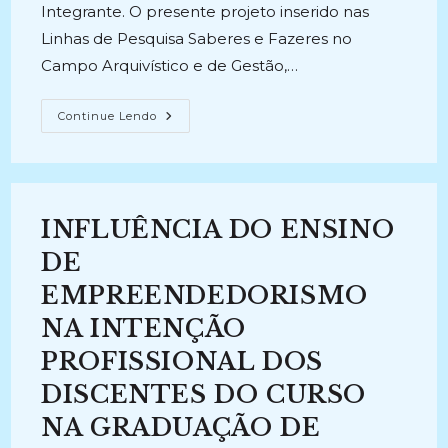
Integrante. O presente projeto inserido nas
Linhas de Pesquisa Saberes e Fazeres no
Campo Arquivístico e de Gestão,…
EMPREENDEDORISMO
Continue Lendo
EM
ORGANIZAÇÕES
ARQUIVÍSTICAS
E
BIBLIOTECAS:
Análise
Do
INFLUÊNCIA DO ENSINO
Impacto
Do
Modelo
DE
De
Negócios
EMPREENDEDORISMO
Canvas
Em
NA INTENÇÃO
Órgãos
Públicos
Na
PROFISSIONAL DOS
Cidade
João
DISCENTES DO CURSO
Pessoa
?
NA GRADUAÇÃO DE
PB
(2017