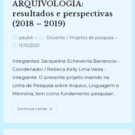
–
ARQUIVOLOGIA:
2018)
resultados e perspectivas
(2018 – 2019)
Autor
Categoria
pauloh
Docente
/
Projetos de pesquisa
do
do
Post
11/10/2021
post:
post:
publicado:
Integrantes: Jacqueline Echeverría Barrancos -
Coordenador / Rebeca Kelly Lima Vieira -
Integrante. O presente projeto inserido na
Linha de Pesquisa sobre Arquivo, Linguagem e
Memória, tem como fundamento pesquisar…
INFLUÊNCIA
Continue Lendo
DO
ENSINO
DE
EMPREENDEDORISMO
NA
INTENÇÃO