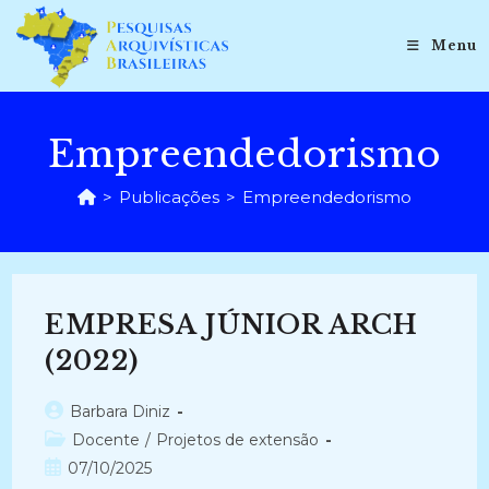
Ir
para
Menu
o
conteúdo
Empreendedorismo
>
Publicações
>
Empreendedorismo
EMPRESA JÚNIOR ARCH
(2022)
Autor
Barbara Diniz
do
Categoria
Docente
/
Projetos de extensão
post:
do
Post
07/10/2025
post: