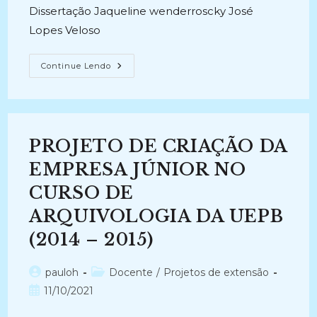
Dissertação Jaqueline wenderroscky José
Lopes Veloso
EMPREENDEDORES
Continue Lendo
DE
MEMÓRIA:
Memória,
Identidade
E
Representações
Sociais
PROJETO DE CRIAÇÃO DA
Da
Cidade
De
EMPRESA JÚNIOR NO
São
Gonçalo
CURSO DE
(2012-
2012)
ARQUIVOLOGIA DA UEPB
(2014 – 2015)
Autor
Categoria
pauloh
Docente
/
Projetos de extensão
do
do
Post
11/10/2021
post:
post:
publicado: