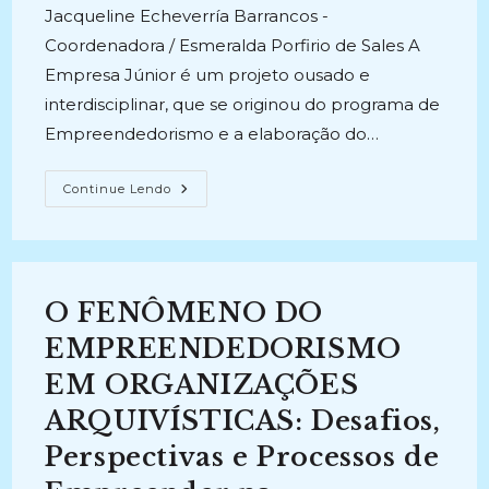
Jacqueline Echeverría Barrancos -
Coordenadora / Esmeralda Porfirio de Sales A
Empresa Júnior é um projeto ousado e
interdisciplinar, que se originou do programa de
Empreendedorismo e a elaboração do…
PROJETO
Continue Lendo
DE
CRIAÇÃO
DA
EMPRESA
JÚNIOR
NO
CURSO
O FENÔMENO DO
DE
ARQUIVOLOGIA
DA
EMPREENDEDORISMO
UEPB
(2014
EM ORGANIZAÇÕES
–
2015)
ARQUIVÍSTICAS: Desafios,
Perspectivas e Processos de