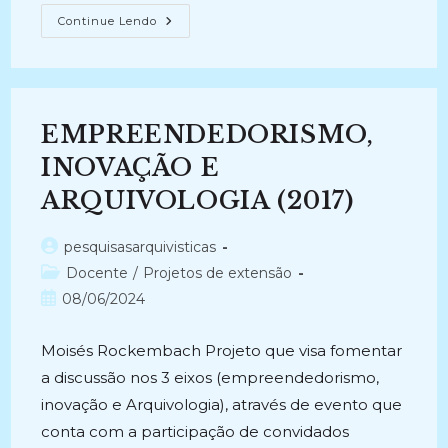
CRIAÇÃO
Continue Lendo
DA
EJAB-
EMPRESA
JUNIOR
DE
ARQUIVOLOGIA
E
EMPREENDEDORISMO,
DE
BIBLIOTECONOMIA
FASE
INOVAÇÃO E
2
(2023-
ARQUIVOLOGIA (2017)
2023)
Autor
pesquisasarquivisticas
do
Categoria
Docente
/
Projetos de extensão
post:
do
Post
08/06/2024
post:
publicado:
Moisés Rockembach Projeto que visa fomentar
a discussão nos 3 eixos (empreendedorismo,
inovação e Arquivologia), através de evento que
conta com a participação de convidados