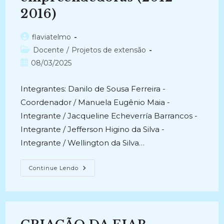
2016)
Autor
flaviatelmo
do
Categoria
Docente
/
Projetos de extensão
post:
do
Post
08/03/2025
post:
publicado:
Integrantes: Danilo de Sousa Ferreira -
Coordenador / Manuela Eugênio Maia -
Integrante / Jacqueline Echeverría Barrancos -
Integrante / Jefferson Higino da Silva -
Integrante / Wellington da Silva…
DIVULGAÇÃO
Continue Lendo
ELETRÔNICA:
A
Web
Promovendo
O
Curso
De