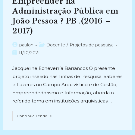
Empreender na
Administração Pública em
João Pessoa ? PB .(2016 –
2017)
Autor
Categoria
pauloh
Docente
/
Projetos de pesquisa
do
do
Post
11/10/2021
post:
post:
publicado:
Jacqueline Echeverría Barrancos O presente
projeto inserido nas Linhas de Pesquisa: Saberes
e Fazeres no Campo Arquivístico e de Gestão,
Empreendedorismo e Informação, aborda o
referido tema em instituições arquivisticas.…
O
Continue Lendo
FENÔMENO
DO
EMPREENDEDORISMO
EM