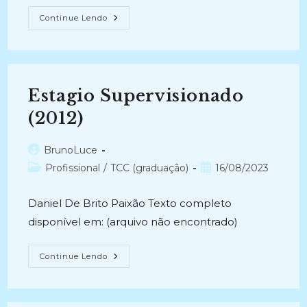
RELATO
Continue Lendo
DE
EXPERIÊNCIA
DE
ESTÁGIO
NÃO
OBRIGATÓRIO
NA
Estagio Supervisionado
CONTROLADORIA
GERAL
DA
(2012)
UNIÃO
–
PB
Autor
BrunoLuce
(2018)
do
Categoria
Post
Profissional
/
TCC (graduação)
16/08/2023
post:
do
publicado:
post:
Daniel De Brito Paixão Texto completo
disponível em: (arquivo não encontrado)
Estagio
Continue Lendo
Supervisionado
(2012)