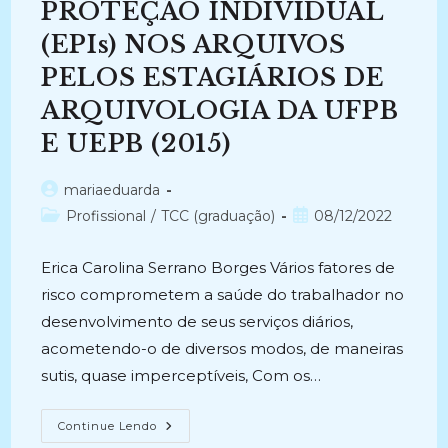
PROTEÇÃO INDIVIDUAL
(EPIs) NOS ARQUIVOS
PELOS ESTAGIÁRIOS DE
ARQUIVOLOGIA DA UFPB
E UEPB (2015)
Autor
mariaeduarda
do
Categoria
Post
Profissional
/
TCC (graduação)
08/12/2022
post:
do
publicado:
post:
Erica Carolina Serrano Borges Vários fatores de
risco comprometem a saúde do trabalhador no
desenvolvimento de seus serviços diários,
acometendo-o de diversos modos, de maneiras
sutis, quase imperceptíveis, Com os…
A
Continue Lendo
IMPORTÂNCIA