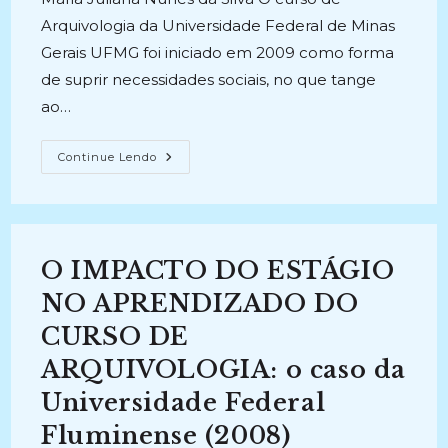
Arquivologia da Universidade Federal de Minas
Gerais UFMG foi iniciado em 2009 como forma
de suprir necessidades sociais, no que tange
ao…
ENTRE
Continue Lendo
TEORIA
E
PRÁTICA:
O
Contexto
De
Atuação
O IMPACTO DO ESTÁGIO
Dos
Estagiários,
Sob
NO APRENDIZADO DO
A
Ótica
CURSO DE
Das
Instituições
ARQUIVOLOGIA: o caso da
Contratantes
E
Dos
Universidade Federal
Egressos
Do
Fluminense (2008)
Curso