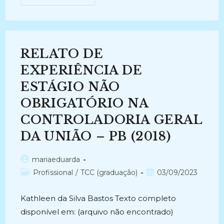
O
PERFIL
DOS
ESTÁGIOS
NÃO
CURRICULAR
EXISTENTES
RELATO DE
NA
CIDADE
DE
EXPERIÊNCIA DE
MANAUS
PARA
ESTÁGIO NÃO
OS
ALUNOS
OBRIGATÓRIO NA
DO
CURSO
DE
CONTROLADORIA GERAL
ARQUIVOLOGIA
(2019-
DA UNIÃO – PB (2018)
2020)
Autor
mariaeduarda
do
Categoria
Post
Profissional
/
TCC (graduação)
03/09/2023
post:
do
publicado:
post:
Kathleen da Silva Bastos Texto completo
disponível em: (arquivo não encontrado)