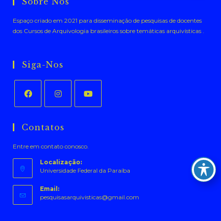
Sobre Nós
Espaço criado em 2021 para disseminação de pesquisas de docentes
dos Cursos de Arquivologia brasileiros sobre temáticas arquivísticas .
Siga-Nos
Abre
Abre
Abre
em
em
em
Contatos
uma
uma
uma
Entre em contato conosco.
nova
nova
nova
aba
aba
aba
Localização:
Universidade Federal da Paraíba
Email:
Abre
pesquisasarquivisticas@gmail.com
em
seu