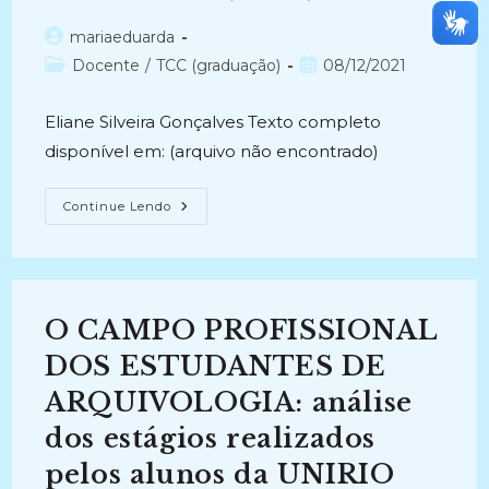
De
Arquivologia
Da
Autor
mariaeduarda
Universidade
do
Categoria
Federal
Post
Docente
/
TCC (graduação)
08/12/2021
De
post:
do
publicado:
Minas
post:
Gerais
Eliane Silveira Gonçalves Texto completo
(2017)
disponível em: (arquivo não encontrado)
O
Continue Lendo
IMPACTO
DO
ESTÁGIO
NO
APRENDIZADO
DO
CURSO
O CAMPO PROFISSIONAL
DE
ARQUIVOLOGIA:
O
DOS ESTUDANTES DE
Caso
Da
ARQUIVOLOGIA: análise
Universidade
Federal
dos estágios realizados
Fluminense
(2008)
pelos alunos da UNIRIO