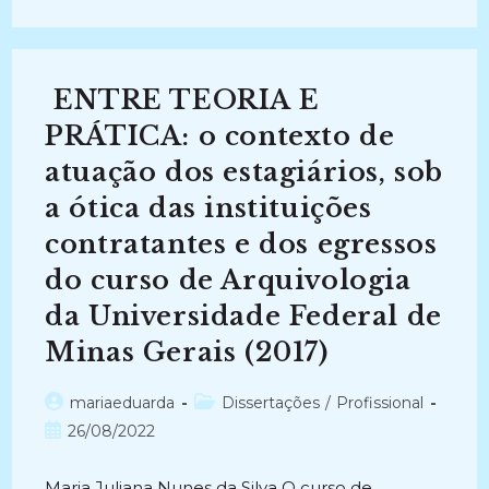
DO
USO
DE
EQUIPAMENTOS
DE
PROTEÇÃO
ENTRE TEORIA E
INDIVIDUAL
(EPIs)
NOS
PRÁTICA: o contexto de
ARQUIVOS
PELOS
atuação dos estagiários, sob
ESTAGIÁRIOS
DE
a ótica das instituições
ARQUIVOLOGIA
DA
UFPB
contratantes e dos egressos
E
UEPB
do curso de Arquivologia
(2015)
da Universidade Federal de
Minas Gerais (2017)
Autor
Categoria
mariaeduarda
Dissertações
/
Profissional
do
do
Post
26/08/2022
post:
post:
publicado:
Maria Juliana Nunes da Silva O curso de