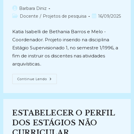
Autor
Barbara Diniz
do
Categoria
Post
Docente
/
Projetos de pesquisa
16/09/2025
post:
do
publicado:
post:
Katia Isabelli de Bethania Barros e Melo -
Coordenador. Projeto inserido na disciplina
Estágio Supervisionado 1, no semestre 1/1996, a
fim de instruir os discentes nas atividades
arquivísticas..
DIAGNÓSTICO
Continue Lendo
DA
SITUAÇÃO
DOS
ARQUIVOS
CORRENTES
DA
UNIVERSIDADE
ESTABELECER O PERFIL
DE
BRASÍLIA
(1996)
DOS ESTÁGIOS NÃO
CURRICULAR