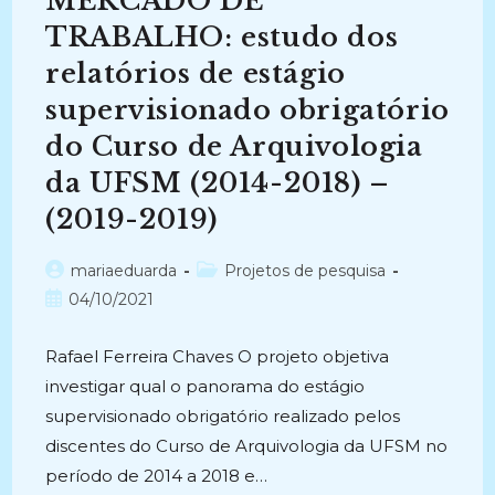
MERCADO DE
Pelos
Alunos
TRABALHO: estudo dos
Da
UNIRIO
relatórios de estágio
(2009-
2014)
supervisionado obrigatório
do Curso de Arquivologia
da UFSM (2014-2018) –
(2019-2019)
Autor
Categoria
mariaeduarda
Projetos de pesquisa
do
do
Post
04/10/2021
post:
post:
publicado:
Rafael Ferreira Chaves O projeto objetiva
investigar qual o panorama do estágio
supervisionado obrigatório realizado pelos
discentes do Curso de Arquivologia da UFSM no
período de 2014 a 2018 e…