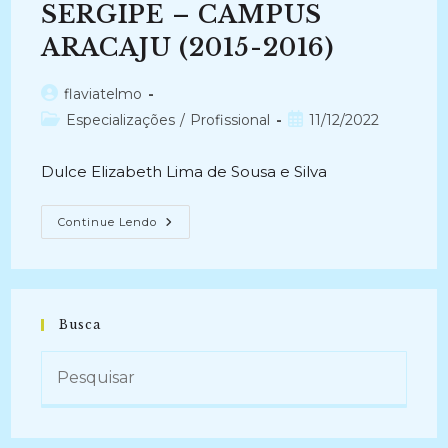
SERGIPE – CAMPUS
ARACAJU (2015-2016)
Autor
flaviatelmo
do
Categoria
Post
Especializações
/
Profissional
11/12/2022
post:
do
publicado:
post:
Dulce Elizabeth Lima de Sousa e Silva
PROPOSTA
Continue Lendo
DE
AMPLIAÇÃO
DA
ESTRUTURA
FÍSICA
DO
ARQUIVO
Busca
CENTRAL
DO
INSTITUTO
FEDERAL
DE
SERGIPE
–
CAMPUS
ARACAJU