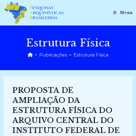
Ir
para
Menu
o
conteúdo
Estrutura Física
>
Publicações
>
Estrutura Física
PROPOSTA DE
AMPLIAÇÃO DA
ESTRUTURA FÍSICA DO
ARQUIVO CENTRAL DO
INSTITUTO FEDERAL DE