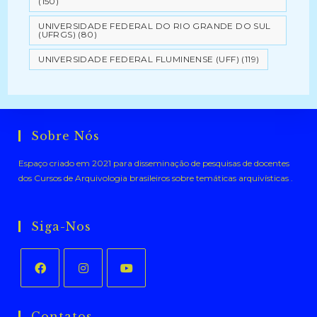
(150)
UNIVERSIDADE FEDERAL DO RIO GRANDE DO SUL
(UFRGS)
(80)
UNIVERSIDADE FEDERAL FLUMINENSE (UFF)
(119)
Sobre Nós
Espaço criado em 2021 para disseminação de pesquisas de docentes
dos Cursos de Arquivologia brasileiros sobre temáticas arquivísticas .
Siga-Nos
Abre
Abre
Abre
em
em
em
Contatos