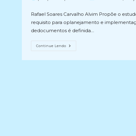
do
do
post:
post:
Rafael Soares Carvalho Alvim Propõe o est
requisito para oplanejamento e implementa
dedocumentos é definida…
GERENCIAMENTO
Continue Lendo
DE
PROCESSOS
DE
NEGÓCIO
COMO
REQUISITO
PARA
O
PLANEJAMENTO
E
IMPLEMENTAÇÃO
DE
PROGRAMAS
DE
GESTÃO
DE
DOCUMENTOS
(2022)