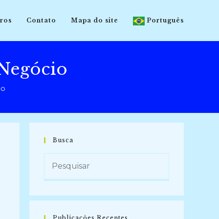
ros
Contato
Mapa do site
Português
 Negócio
io
Busca
Publicações Recentes