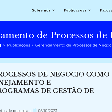
Sobre nós
Publicações
Parcei
amento de Processos de
>
Publicações
>
Gerenciamento de Processos de Negóc
ROCESSOS DE NEGÓCIO COMO
ANEJAMENTO E
ROGRAMAS DE GESTÃO DE
Post
etos de pesquisa
05/10/2023