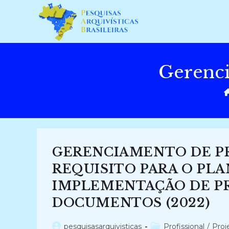
Ir
para
o
conteúdo
Gerenci
GERENCIAMENTO DE P
REQUISITO PARA O PL
IMPLEMENTAÇÃO DE P
DOCUMENTOS (2022)
Autor
Categoria
pesquisasarquivisticas
Profissional
/
Proj