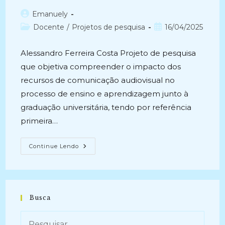
Autor
Emanuely
do
Categoria
Post
Docente
/
Projetos de pesquisa
16/04/2025
post:
do
publicado:
post:
Alessandro Ferreira Costa Projeto de pesquisa
que objetiva compreender o impacto dos
recursos de comunicação audiovisual no
processo de ensino e aprendizagem junto à
graduação universitária, tendo por referência
primeira…
INFORMAÇÃO
Continue Lendo
E
FORMAÇÃO
MEDIADA
PELA
LINGUAGEM
AUDIOVISUAL
(2021-
Busca
Atual)