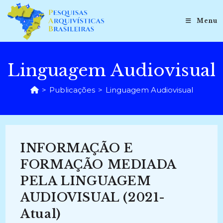
Ir
para
Menu
o
conteúdo
Linguagem Audiovisual
>
Publicações
>
Linguagem Audiovisual
INFORMAÇÃO E
FORMAÇÃO MEDIADA
PELA LINGUAGEM
AUDIOVISUAL (2021-
Atual)