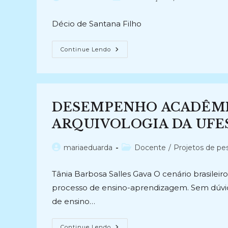
do
do
post:
post:
Décio de Santana Filho
POLÍTICA
Continue Lendo
DE
AÇÃO
AFIRMATIVA
NO
ENSINO
MÉDIO
INTEGRADO:
DESEMPENHO ACADÊMI
Ação
Educativa
Em
ARQUIVOLOGIA DA UFES 
Arquivo
Para
O
Autor
Categoria
mariaeduarda
Docente
/
Projetos de pe
Ensino
Da
do
do
História
post:
post:
E
Tânia Barbosa Salles Gava O cenário brasilei
Cultura
Afro-
processo de ensino-aprendizagem. Sem dúvid
Brasileira
No
de ensino…
Contexto
Da
Lei
DESEMPENHO
10.639/2003
Continue Lendo