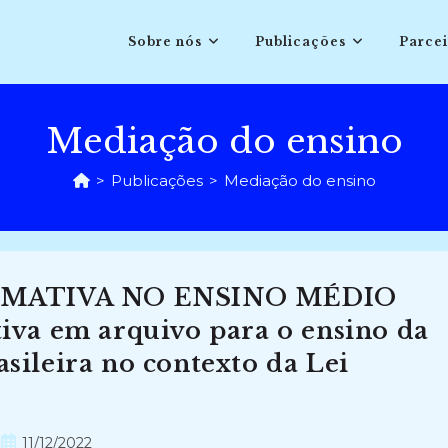
Sobre nós
Publicações
Parcei
Mediação do ensino
>
Publicações
>
Mediação do ensino
RMATIVA NO ENSINO MÉDIO
va em arquivo para o ensino da
asileira no contexto da Lei
Post
11/12/2022