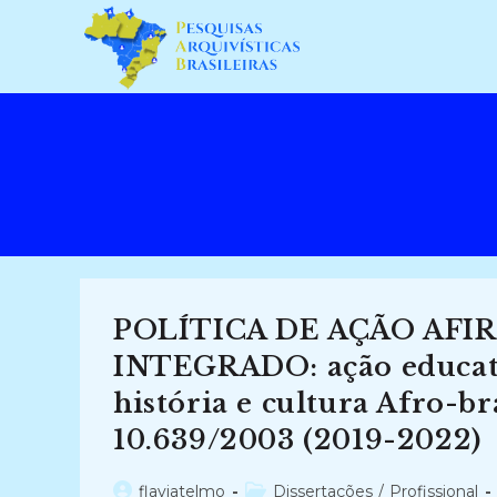
Ir
para
o
conteúdo
POLÍTICA DE AÇÃO AFI
INTEGRADO: ação educati
história e cultura Afro-br
10.639/2003 (2019-2022)
Autor
Categoria
flaviatelmo
Dissertações
/
Profissional