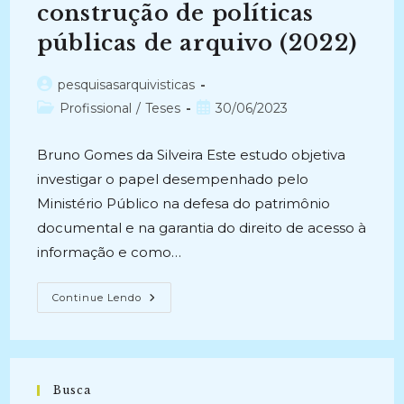
construção de políticas
públicas de arquivo (2022)
Autor
pesquisasarquivisticas
do
Categoria
Post
Profissional
/
Teses
30/06/2023
post:
do
publicado:
post:
Bruno Gomes da Silveira Este estudo objetiva
investigar o papel desempenhado pelo
Ministério Público na defesa do patrimônio
documental e na garantia do direito de acesso à
informação e como…
MINISTÉRIO
Continue Lendo
PÚBLICO
FEDERAL:
Defesa
Do
Patrimônio
Documental
E
Busca
Garantia