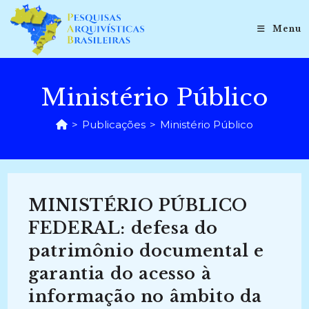
Ir
para
Menu
o
conteúdo
Ministério Público
>
Publicações
>
Ministério Público
MINISTÉRIO PÚBLICO
FEDERAL: defesa do
patrimônio documental e
garantia do acesso à
informação no âmbito da