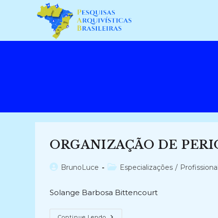
Ir
para
o
conteúdo
ORGANIZAÇÃO DE PERIÓ
Autor
Categoria
BrunoLuce
Especializações
/
Profissiona
do
do
post:
post:
Solange Barbosa Bittencourt
ORGANIZAÇÃO
Continue Lendo