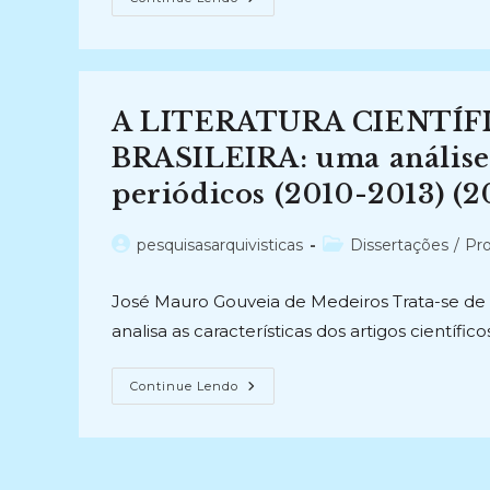
DE
PERIÓDICOS
NA
UFF
(1989)
A LITERATURA CIENTÍF
BRASILEIRA: uma análise 
periódicos (2010-2013) (2
Autor
Categoria
pesquisasarquivisticas
Dissertações
/
Pro
do
do
post:
post:
José Mauro Gouveia de Medeiros Trata-se de
analisa as características dos artigos científ
A
Continue Lendo
LITERATURA
CIENTÍFICA
ARQUIVÍSTICA
BRASILEIRA: Uma
Análise
De