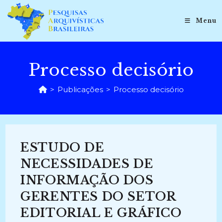
Ir
para
Menu
o
conteúdo
Processo decisório
>
Publicações
>
Processo decisório
ESTUDO DE
NECESSIDADES DE
INFORMAÇÃO DOS
GERENTES DO SETOR
EDITORIAL E GRÁFICO