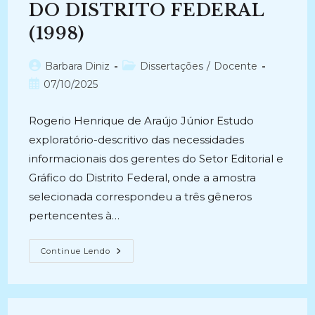
DO DISTRITO FEDERAL
(1998)
Autor
Categoria
Barbara Diniz
Dissertações
/
Docente
do
do
Post
07/10/2025
post:
post:
publicado:
Rogerio Henrique de Araújo Júnior Estudo
exploratório-descritivo das necessidades
informacionais dos gerentes do Setor Editorial e
Gráfico do Distrito Federal, onde a amostra
selecionada correspondeu a três gêneros
pertencentes à…
ESTUDO
Continue Lendo
DE
NECESSIDADES
DE
INFORMAÇÃO
DOS
GERENTES