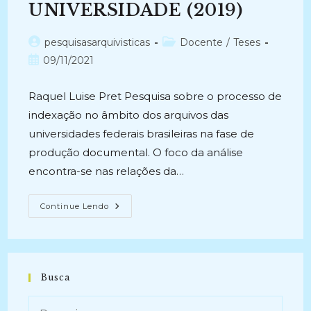
UNIVERSIDADE (2019)
Autor
Categoria
pesquisasarquivisticas
Docente
/
Teses
do
do
Post
09/11/2021
post:
post:
publicado:
Raquel Luise Pret Pesquisa sobre o processo de
indexação no âmbito dos arquivos das
universidades federais brasileiras na fase de
produção documental. O foco da análise
encontra-se nas relações da…
DO
Continue Lendo
QUÊ
SE
TRATA?
DOCUMENTO,
INDEXAÇÃO
E
PRODUÇÃO
Busca
DE
SENTIDO
NOS