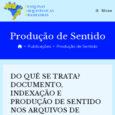
Ir
para
Menu
o
conteúdo
Produção de Sentido
>
Publicações
>
Produção de Sentido
DO QUÊ SE TRATA?
DOCUMENTO,
INDEXAÇÃO E
PRODUÇÃO DE SENTIDO
NOS ARQUIVOS DE