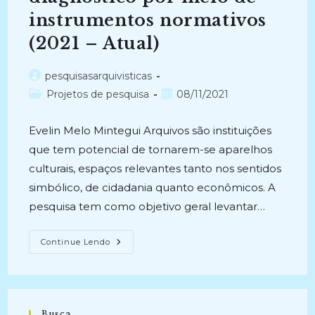
instrumentos normativos
(2021 – Atual)
Autor
pesquisasarquivisticas
do
Categoria
Post
Projetos de pesquisa
08/11/2021
post:
do
publicado:
post:
Evelin Melo Mintegui Arquivos são instituições
que tem potencial de tornarem-se aparelhos
culturais, espaços relevantes tanto nos sentidos
simbólico, de cidadania quanto econômicos. A
pesquisa tem como objetivo geral levantar…
OS
Continue Lendo
ARQUIVOS
NOS
SISTEMAS
DE
CULTURA
DO
RIO
Busca