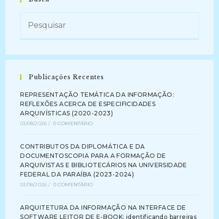
GRANDE
DO
SUL:
Diagnóstico
Por
Meio
De
Instrumentos
Normativos
(2021
–
Publicações Recentes
Atual)
REPRESENTAÇÃO TEMÁTICA DA INFORMAÇÃO:
REFLEXÕES ACERCA DE ESPECIFICIDADES
ARQUIVÍSTICAS (2020-2023)
03/08/2026
/
0 COMENTÁRIO
CONTRIBUTOS DA DIPLOMÁTICA E DA
DOCUMENTOSCOPIA PARA A FORMAÇÃO DE
ARQUIVISTAS E BIBLIOTECÁRIOS NA UNIVERSIDADE
FEDERAL DA PARAÍBA (2023-2024)
03/08/2026
/
0 COMENTÁRIO
ARQUITETURA DA INFORMAÇÃO NA INTERFACE DE
SOFTWARE LEITOR DE E-BOOK: identificando barreiras