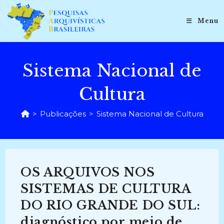
Ir
para
Menu
o
conteúdo
Sistema Nacional de
Cultura
>
Publicações
>
Sistema Nacional de Cultura
OS ARQUIVOS NOS
SISTEMAS DE CULTURA
DO RIO GRANDE DO SUL:
diagnóstico por meio de