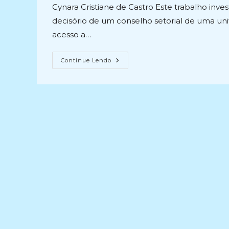
post:
post:
Cynara Cristiane de Castro Este trabalho inve
decisório de um conselho setorial de uma un
acesso a…
INFORMAÇÃO
Continue Lendo
ORGÂNICA
COMO
INSUMO
AO
PROCESSO
DECISÓRIO
DE
UM
CONSELHO
SETORIAL
UNIVERSITÁRIO:
Uma
Proposta
De
Acesso
Online
(2018)