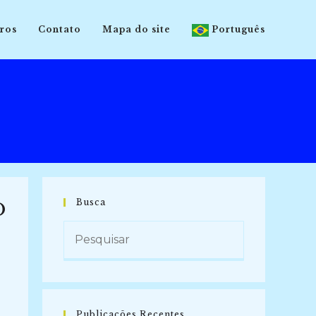
ros
Contato
Mapa do site
Português
Busca
O
Publicações Recentes