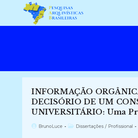
Ir
para
o
conteúdo
INFORMAÇÃO ORGÂNIC
DECISÓRIO DE UM CON
UNIVERSITÁRIO: Uma Prop
Autor
Categoria
BrunoLuce
Dissertações
/
Profissional
do
do