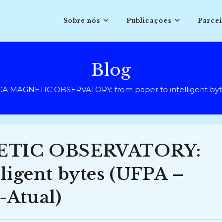
Sobre nós
Publicações
Parcei
Blog
 MAGNETIC OBSERVATORY: from paper to intelligent byte
TIC OBSERVATORY:
lligent bytes (UFPA –
-Atual)