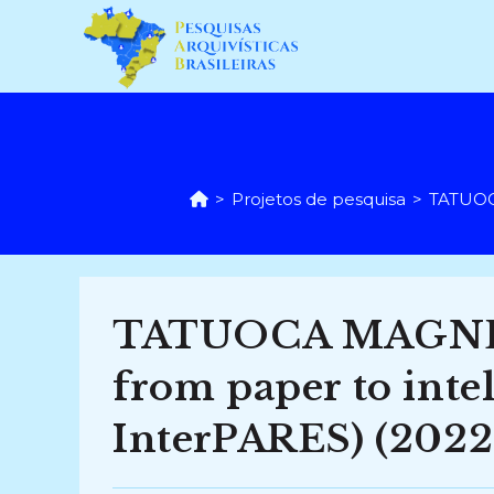
Ir
para
o
conteúdo
>
Projetos de pesquisa
>
TATUOCA
TATUOCA MAGNE
from paper to inte
InterPARES) (2022