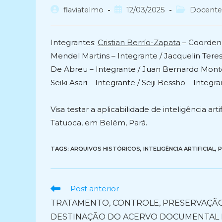
Autor
Post
Categoria
flaviatelmo
12/03/2025
Docente
do
publicado:
do
post:
post:
Integrantes:
Cristian Berrío-Zapata
– Coordena
Mendel Martins – Integrante / Jacquelin Tere
De Abreu – Integrante / Juan Bernardo Monto
Seiki Asari – Integrante / Seiji Bessho – Integra
Visa testar a aplicabilidade de inteligência ar
Tatuoca, em Belém, Pará.
TAGS:
ARQUIVOS HISTÓRICOS
,
INTELIGÊNCIA ARTIFICIAL
,
P
Ler
Post anterior
mais
TRATAMENTO, CONTROLE, PRESERVAÇÃ
artigos
DESTINAÇÃO DO ACERVO DOCUMENTAL