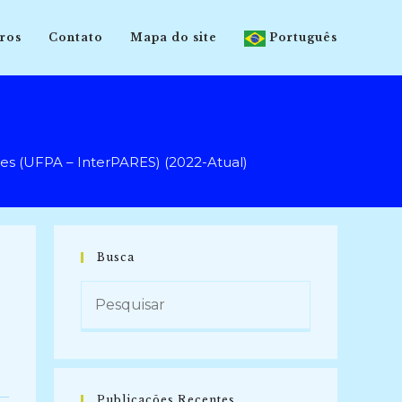
ros
Contato
Mapa do site
Português
s (UFPA – InterPARES) (2022-Atual)
Busca
Publicações Recentes