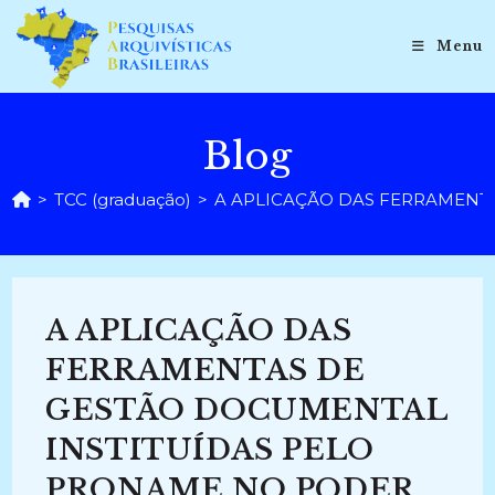
Ir
para
Menu
o
conteúdo
Blog
>
TCC (graduação)
>
A APLICAÇÃO DAS FERRAMENTA
A APLICAÇÃO DAS
FERRAMENTAS DE
GESTÃO DOCUMENTAL
INSTITUÍDAS PELO
PRONAME NO PODER