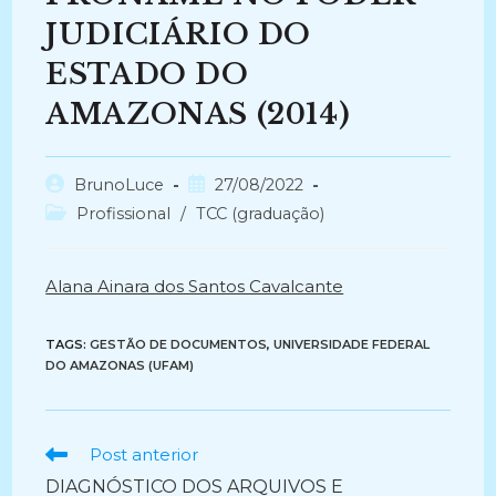
JUDICIÁRIO DO
ESTADO DO
AMAZONAS (2014)
Autor
Post
BrunoLuce
27/08/2022
do
publicado:
Categoria
Profissional
/
TCC (graduação)
post:
do
post:
Alana Ainara dos Santos Cavalcante
TAGS:
GESTÃO DE DOCUMENTOS
,
UNIVERSIDADE FEDERAL
DO AMAZONAS (UFAM)
Ler
Post anterior
mais
DIAGNÓSTICO DOS ARQUIVOS E
artigos