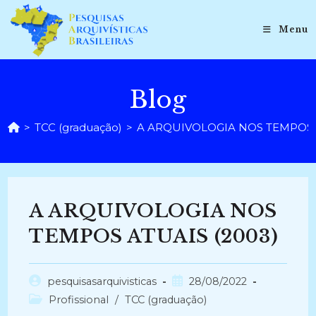
Ir
para
Menu
o
conteúdo
Blog
>
TCC (graduação)
>
A ARQUIVOLOGIA NOS TEMPOS A
A ARQUIVOLOGIA NOS
TEMPOS ATUAIS (2003)
Autor
Post
pesquisasarquivisticas
28/08/2022
do
publicado:
Categoria
Profissional
/
TCC (graduação)
post:
do