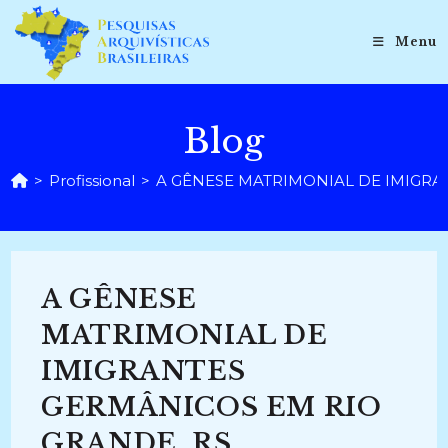
Ir
para
Menu
o
conteúdo
Blog
>
Profissional
>
A GÊNESE MATRIMONIAL DE IMIGRA
A GÊNESE
MATRIMONIAL DE
IMIGRANTES
GERMÂNICOS EM RIO
GRANDE, RS