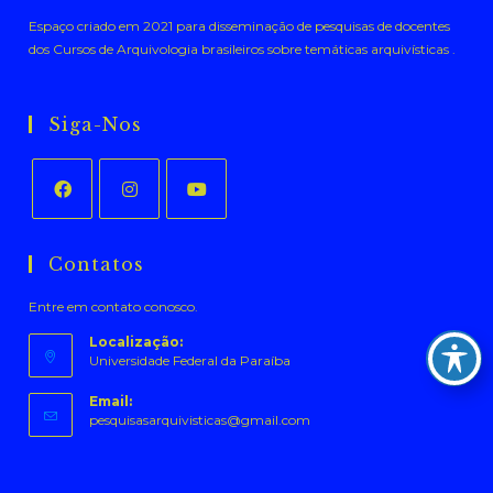
Espaço criado em 2021 para disseminação de pesquisas de docentes
dos Cursos de Arquivologia brasileiros sobre temáticas arquivísticas .
Siga-Nos
Abre
Abre
Abre
em
em
em
Contatos
uma
uma
uma
Entre em contato conosco.
nova
nova
nova
aba
aba
aba
Localização:
Universidade Federal da Paraíba
Email:
Abre
pesquisasarquivisticas@gmail.com
em
seu
aplicativo