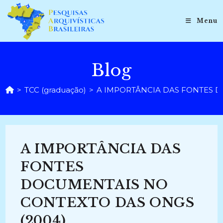
Ir
para
Menu
o
conteúdo
Blog
>
TCC (graduação)
>
A IMPORTÂNCIA DAS FONTES D
A IMPORTÂNCIA DAS
FONTES
DOCUMENTAIS NO
CONTEXTO DAS ONGS
(2004)