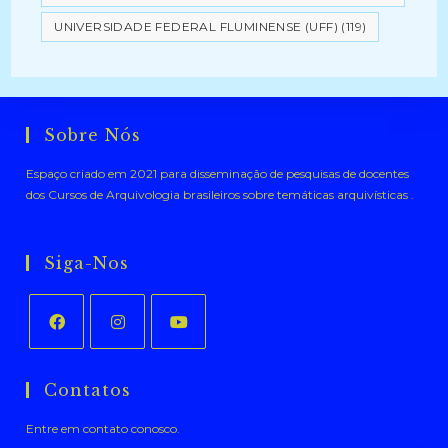
UNIVERSIDADE FEDERAL FLUMINENSE (UFF)
(119)
Sobre Nós
Espaço criado em 2021 para disseminação de pesquisas de docentes
dos Cursos de Arquivologia brasileiros sobre temáticas arquivísticas .
Siga-Nos
Abre
Abre
Abre
em
em
em
Contatos
uma
uma
uma
Entre em contato conosco.
nova
nova
nova