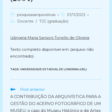
Autor
Post
pesquisasarquivisticas
01/11/2023
do
publicado:
Categoria
Docente
/
TCC (graduação)
post:
do
post:
Izângela Maria Sansoni Tonello de Oliveira
Texto completo disponível em: (arquivo não
encontrado)
TAGS:
UNIVERSIDADE ESTADUAL DE LONDRINA (UEL)
Ler
Post anterior
mais
A CONTRIBUIÇÃO DA ARQUIVÍSTICA PARA A
artigos
GESTÃO DO ACERVO FOTOGRÁFICO DE UM
MUSEU: o caso do Museu Histórico e de Artes