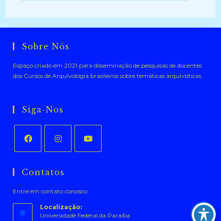
Sobre Nós
Espaço criado em 2021 para disseminação de pesquisas de docentes
dos Cursos de Arquivologia brasileiros sobre temáticas arquivísticas .
Siga-Nos
Abre
Abre
Abre
em
em
em
Contatos
uma
uma
uma
Entre em contato conosco.
nova
nova
nova
aba
aba
aba
Localização:
Universidade Federal da Paraíba