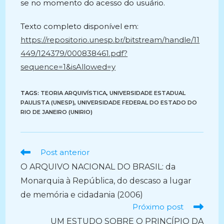
se no momento do acesso do usuário.
Texto completo disponível em:
https://repositorio.unesp.br/bitstream/handle/11
449/124379/000838461.pdf?
sequence=1&isAllowed=y
TAGS:
TEORIA ARQUIVÍSTICA
,
UNIVERSIDADE ESTADUAL
PAULISTA (UNESP)
,
UNIVERSIDADE FEDERAL DO ESTADO DO
RIO DE JANEIRO (UNIRIO)
Ler
Post anterior
mais
O ARQUIVO NACIONAL DO BRASIL: da
artigos
Monarquia à República, do descaso a lugar
de memória e cidadania (2006)
Próximo post
UM ESTUDO SOBRE O PRINCÍPIO DA