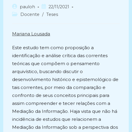
Autor
Post
pauloh
22/11/2021
do
publicado:
Categoria
Docente
/
Teses
post:
do
post:
Mariana Lousada
Este estudo tem como proposição a
identificação e análise crítica das correntes
teóricas que compõem o pensamento
arquivístico, buscando discutir o
desenvolvimento histórico e epistemológico de
tais correntes, por meio da comparação e
confronto de seus conceitos principais para
assim compreender e tecer relações com a
Mediação da Informação. Haja vista que não há
incidência de estudos que relacionem a
Mediação da Informação sob a perspectiva dos