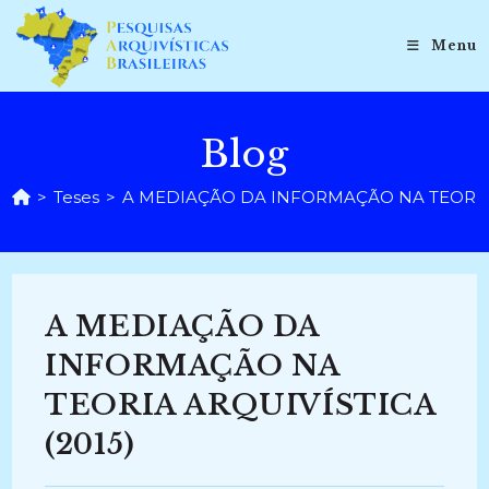
Ir
para
Menu
o
conteúdo
Blog
>
Teses
>
A MEDIAÇÃO DA INFORMAÇÃO NA TEORIA 
A MEDIAÇÃO DA
INFORMAÇÃO NA
TEORIA ARQUIVÍSTICA
(2015)