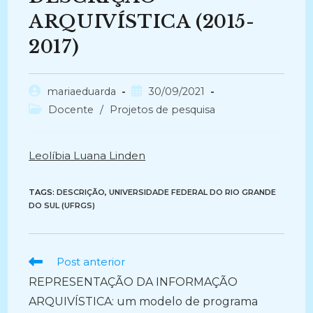
ARQUIVÍSTICA (2015-
2017)
Autor
Post
mariaeduarda
30/09/2021
do
publicado:
Categoria
Docente
/
Projetos de pesquisa
post:
do
post:
Leolíbia Luana Linden
TAGS:
DESCRIÇÃO
,
UNIVERSIDADE FEDERAL DO RIO GRANDE
DO SUL (UFRGS)
Ler
Post anterior
mais
REPRESENTAÇÃO DA INFORMAÇÃO
artigos
ARQUIVÍSTICA: um modelo de programa