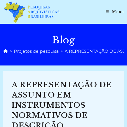
Ir
para
Menu
o
conteúdo
Blog
>
Projetos de pesquisa
>
A REPRESENTAÇÃO DE ASSU
A REPRESENTAÇÃO DE
ASSUNTO EM
INSTRUMENTOS
NORMATIVOS DE
DESCRIÇÃO