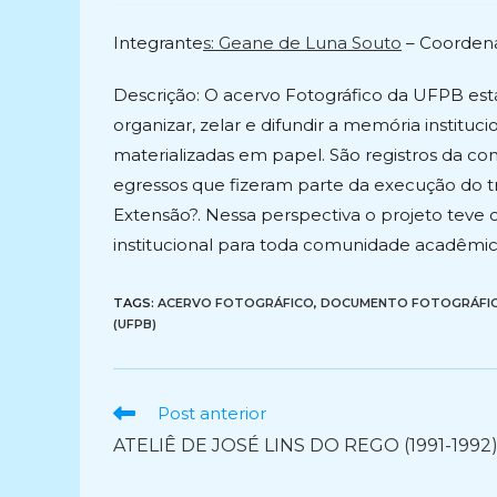
post:
post:
Integrante
s: Geane de Luna Souto
– Coorden
Descrição: O acervo Fotográfico da UFPB est
organizar, zelar e difundir a memória instituc
materializadas em papel. São registros da con
egressos que fizeram parte da execução do tr
Extensão?. Nessa perspectiva o projeto teve
institucional para toda comunidade acadêmic
TAGS:
ACERVO FOTOGRÁFICO
,
DOCUMENTO FOTOGRÁFI
(UFPB)
Ler
Post anterior
mais
ATELIÊ DE JOSÉ LINS DO REGO (1991-1992
artigos