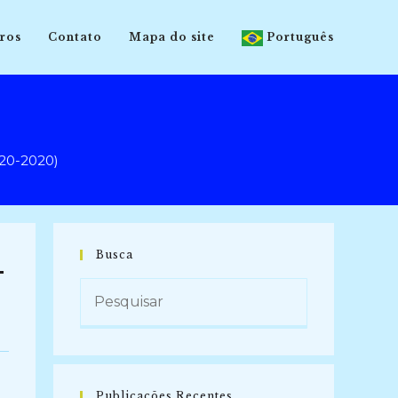
ros
Contato
Mapa do site
Português
0-2020)
Busca
-
Publicações Recentes