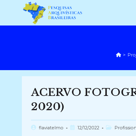
Ir
para
o
conteúdo
>
Pro
ACERVO FOTOGRÁ
2020)
Autor
Post
Categoria
flaviatelmo
12/12/2022
Profission
do
publicado:
do