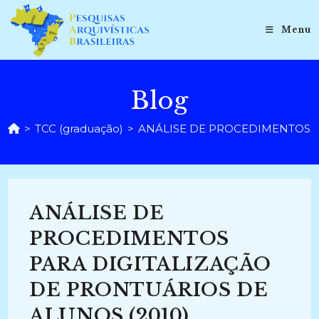
Ir
para
Menu
o
conteúdo
Blog
>
TCC (graduação)
>
ANÁLISE DE PROCEDIMENTOS P
ANÁLISE DE
PROCEDIMENTOS
PARA DIGITALIZAÇÃO
DE PRONTUÁRIOS DE
ALUNOS (2010)