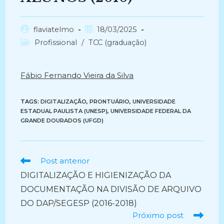
Autor
Post
flaviatelmo
18/03/2025
do
publicado:
Categoria
Profissional
/
TCC (graduação)
post:
do
post:
Fábio Fernando Vieira da Silva
TAGS:
DIGITALIZAÇÃO
,
PRONTUÁRIO
,
UNIVERSIDADE
ESTADUAL PAULISTA (UNESP)
,
UNIVERSIDADE FEDERAL DA
GRANDE DOURADOS (UFGD)
Ler
Post anterior
mais
DIGITALIZAÇÃO E HIGIENIZAÇÃO DA
artigos
DOCUMENTAÇÃO NA DIVISÃO DE ARQUIVO
DO DAP/SEGESP (2016-2018)
Próximo post