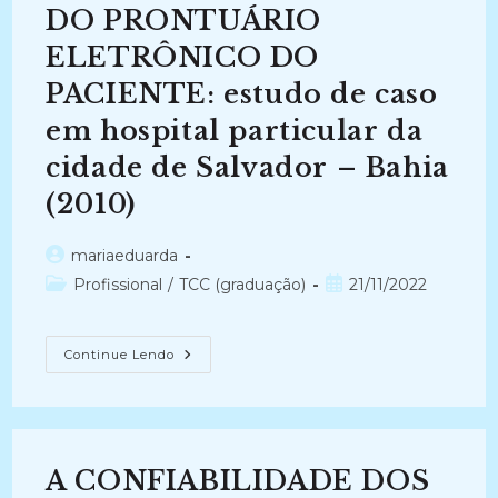
Amaro
DO PRONTUÁRIO
(2011)
ELETRÔNICO DO
PACIENTE: estudo de caso
em hospital particular da
cidade de Salvador – Bahia
(2010)
Autor
mariaeduarda
do
Categoria
Post
Profissional
/
TCC (graduação)
21/11/2022
post:
do
publicado:
post:
QUESTÕES
Continue Lendo
DE
ACESSO,
INTEGRIDADE
E
CONFIDENCIALIDADE
DO
PRONTUÁRIO
A CONFIABILIDADE DOS
ELETRÔNICO
DO