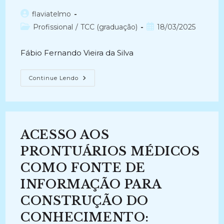
Autor
flaviatelmo
do
Categoria
Post
Profissional
/
TCC (graduação)
18/03/2025
post:
do
publicado:
post:
Fábio Fernando Vieira da Silva
ANÁLISE
Continue Lendo
DE
PROCEDIMENTOS
PARA
DIGITALIZAÇÃO
DE
PRONTUÁRIOS
DE
ACESSO AOS
ALUNOS
(2010)
PRONTUÁRIOS MÉDICOS
COMO FONTE DE
INFORMAÇÃO PARA
CONSTRUÇÃO DO
CONHECIMENTO: