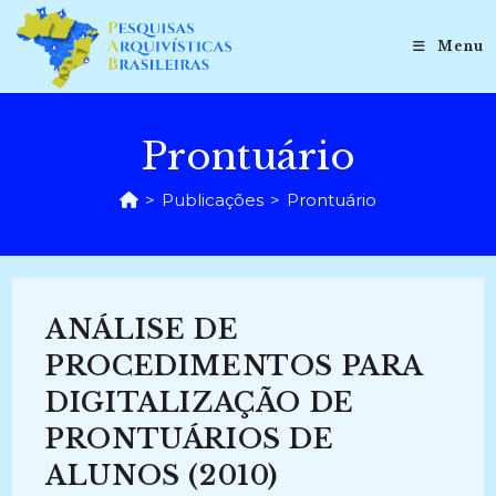
Ir
para
Menu
o
conteúdo
Prontuário
>
Publicações
>
Prontuário
ANÁLISE DE
PROCEDIMENTOS PARA
DIGITALIZAÇÃO DE
PRONTUÁRIOS DE
ALUNOS (2010)