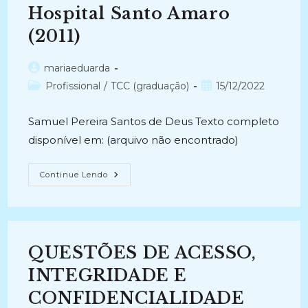
Hospital Santo Amaro
(2011)
Autor
mariaeduarda
do
Categoria
Post
Profissional
/
TCC (graduação)
15/12/2022
post:
do
publicado:
post:
Samuel Pereira Santos de Deus Texto completo
disponível em: (arquivo não encontrado)
ACESSO
Continue Lendo
AOS
PRONTUÁRIOS
MÉDICOS
COMO
FONTE
DE
INFORMAÇÃO
QUESTÕES DE ACESSO,
PARA
CONSTRUÇÃO
DO
INTEGRIDADE E
CONHECIMENTO:
Hospital
CONFIDENCIALIDADE
Santo