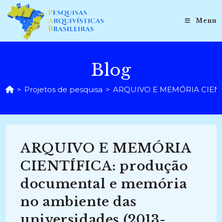
Ir
para
Menu
o
conteúdo
Blog
>
Projetos de pesquisa
>
ARQUIVO E MEMÓRIA CIENTÍF
ARQUIVO E MEMÓRIA
CIENTÍFICA: produção
documental e memória
no ambiente das
universidades (2013-