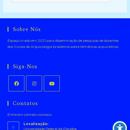
Sobre Nós
Espaço criado em 2021 para disseminação de pesquisas de docentes
dos Cursos de Arquivologia brasileiros sobre temáticas arquivísticas .
Siga-Nos
Abre
Abre
Abre
em
em
em
Contatos
uma
uma
uma
Entre em contato conosco.
nova
nova
nova
aba
aba
aba
Localização:
Universidade Federal da Paraíba