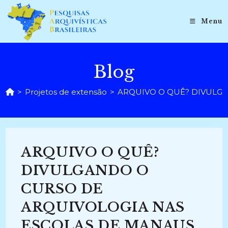
Ir
para
Menu
o
conteúdo
Blog
>
Projetos de extensão
>
ARQUIVO O QUÊ? DIVULGA
ARQUIVO O QUÊ?
DIVULGANDO O
CURSO DE
ARQUIVOLOGIA NAS
ESCOLAS DE MANAUS