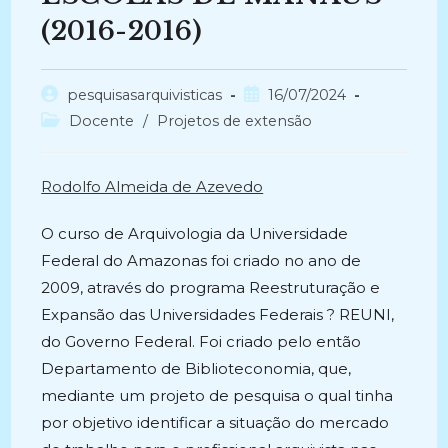
(2016-2016)
Autor
Post
pesquisasarquivisticas
16/07/2024
do
publicado:
Categoria
Docente
/
Projetos de extensão
post:
do
post:
Rodolfo Almeida de Azevedo
O curso de Arquivologia da Universidade
Federal do Amazonas foi criado no ano de
2009, através do programa Reestruturação e
Expansão das Universidades Federais ? REUNI,
do Governo Federal. Foi criado pelo então
Departamento de Biblioteconomia, que,
mediante um projeto de pesquisa o qual tinha
por objetivo identificar a situação do mercado