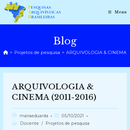
Ir
para
Menu
o
conteúdo
Blog
>
Projetos de pesquisa
>
ARQUIVOLOGIA & CINEMA (2
ARQUIVOLOGIA &
CINEMA (2011-2016)
Autor
Post
mariaeduarda
05/10/2021
do
publicado:
Categoria
Docente
/
Projetos de pesquisa
post:
do