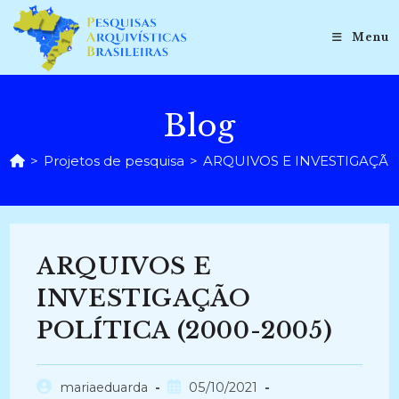
Ir
para
Menu
o
conteúdo
Blog
>
Projetos de pesquisa
>
ARQUIVOS E INVESTIGAÇÃO 
ARQUIVOS E
INVESTIGAÇÃO
POLÍTICA (2000-2005)
Autor
Post
mariaeduarda
05/10/2021