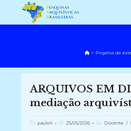
Ir
para
o
conteúdo
>
Projetos de ext
ARQUIVOS EM DIF
mediação arquivíst
Autor
Post
Categoria
pauloh
25/05/2026
Docente
/
do
publicado:
do