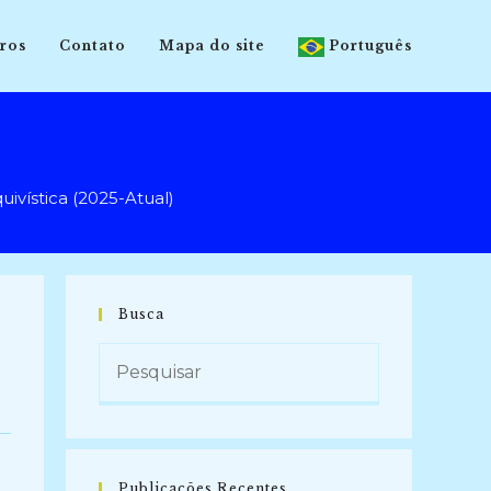
ros
Contato
Mapa do site
Português
vística (2025-Atual)
Busca
Publicações Recentes