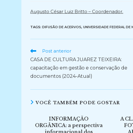
post:
post:
Augusto César Luiz Britto – Coordenador.
TAGS:
DIFUSÃO DE ACERVOS
,
UNIVERSIDADE FEDERAL DE 
Ler
Post anterior
mais
CASA DE CULTURA JUAREZ TEIXEIRA:
artigos
capacitação em gestão e conservação de
documentos (2024-Atual)
VOCÊ TAMBÉM PODE GOSTAR
INFORMAÇÃO
A C
ORGÂNICA: a perspectiva
FO
informacional dos
A