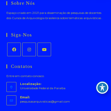
Sobre Nós
Espaço criado em 2021 para disseminação de pesquisas de docentes
dos Cursos de Arquivologia brasileiros sobre temáticas arquivísticas .
Siga-Nos
Abre
Abre
Abre
em
em
em
Contatos
uma
uma
uma
Entre em contato conosco.
nova
nova
nova
aba
aba
aba
Localização:
Universidade Federal da Paraíba
Email:
Abre
pesquisasarquivisticas@gmail.com
em
seu