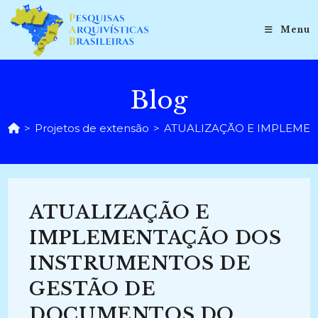
Ir
para
Menu
o
conteúdo
Blog
>
Projetos de extensão
>
ATUALIZAÇÃO E IMPLEMEN
ATUALIZAÇÃO E
IMPLEMENTAÇÃO DOS
INSTRUMENTOS DE
GESTÃO DE
DOCUMENTOS DO