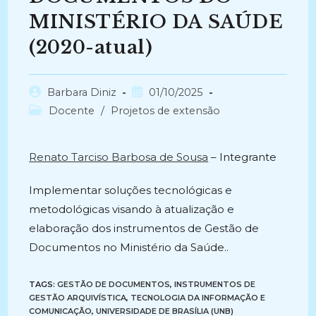
MINISTÉRIO DA SAÚDE
(2020-atual)
Autor
Post
Barbara Diniz
01/10/2025
do
publicado:
Categoria
Docente
/
Projetos de extensão
post:
do
post:
Renato Tarciso Barbosa de Sousa
– Integrante
Implementar soluções tecnológicas e
metodológicas visando à atualização e
elaboração dos instrumentos de Gestão de
Documentos no Ministério da Saúde..
TAGS:
GESTÃO DE DOCUMENTOS
,
INSTRUMENTOS DE
GESTÃO ARQUIVÍSTICA
,
TECNOLOGIA DA INFORMAÇÃO E
COMUNICAÇÃO
,
UNIVERSIDADE DE BRASÍLIA (UNB)