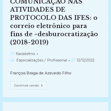
COMUNICAÇÃO NAS
ATIVIDADES DE
PROTOCOLO DAS IFES: o
correio eletrônico para
fins de -desburocratização
(2018-2019)
Autor
flaviatelmo
do
Categoria
Post
Especializações
/
Profissional
12/12/2022
post:
do
publicado:
post:
François Braga de Azevedo Filho
O
Continue Lendo
USO
DAS
TECNOLOGIAS
DA
INFORMAÇÃO
E
COMUNICAÇÃO