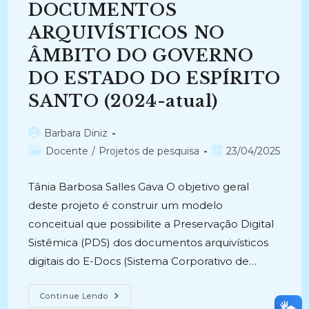
DOCUMENTOS
ARQUIVÍSTICOS NO
ÂMBITO DO GOVERNO
DO ESTADO DO ESPÍRITO
SANTO (2024-atual)
Autor
Barbara Diniz
do
Categoria
Post
Docente
/
Projetos de pesquisa
23/04/2025
post:
do
publicado:
post:
Tânia Barbosa Salles Gava O objetivo geral
deste projeto é construir um modelo
conceitual que possibilite a Preservação Digital
Sistêmica (PDS) dos documentos arquivísticos
digitais do E-Docs (Sistema Corporativo de…
PRESERVAÇÃO
Continue Lendo
DIGITAL