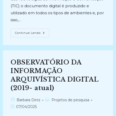
(TIC) o documento digital é produzido e
utilizado em todos os tipos de ambientes e, por
isso,…
CONCEITOS
Continue Lendo
ARQUIVÍSTICOS
E
RECURSOS
TECNOLÓGICOS:
Uma
Reflexão
Acerca
OBSERVATÓRIO DA
Da
Materialidade
Do
INFORMAÇÃO
Objeto
Digital
ARQUIVÍSTICA DIGITAL
(2022-
Atual)
(2019- atual)
Autor
Categoria
Barbara Diniz
Projetos de pesquisa
do
do
Post
07/04/2025
post:
post:
publicado: