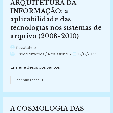
ARQUITETURA DA
NAS
ATIVIDADES
DE
INFORMAÇÃO: a
PROTOCOLO
DAS
aplicabilidade das
IFES:
O
tecnologias nos sistemas de
Correio
Eletrônico
Para
arquivo (2008-2010)
Fins
De
-
Autor
flaviatelmo
Desburocratização
(2018-
do
Categoria
Post
Especializações
/
Profissional
12/12/2022
2019)
post:
do
publicado:
post:
Emilene Jesus dos Santos
ARQUITETURA
Continue Lendo
DA
INFORMAÇÃO:
A
Aplicabilidade
Das
Tecnologias
Nos
A COSMOLOGIA DAS
Sistemas
De