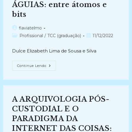
Arquivo
ÁGUIAS: entre átomos e
(2008-
2010)
bits
Autor
flaviatelmo
do
Categoria
Post
Profissional
/
TCC (graduação)
11/12/2022
post:
do
publicado:
post:
Dulce Elizabeth Lima de Sousa e Silva
A
Continue Lendo
COSMOLOGIA
DAS
ÁGUIAS:
Entre
Átomos
E
Bits
A ARQUIVOLOGIA PÓS-
CUSTODIAL E O
PARADIGMA DA
INTERNET DAS COISAS: