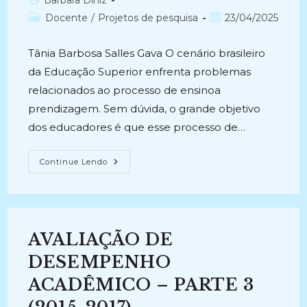
Barbara Diniz
do
Categoria
Post
Docente
/
Projetos de pesquisa
23/04/2025
post:
do
publicado:
post:
Tânia Barbosa Salles Gava O cenário brasileiro
da Educação Superior enfrenta problemas
relacionados ao processo de ensinoa
prendizagem. Sem dúvida, o grande objetivo
dos educadores é que esse processo de…
AVALIAÇÃO
Continue Lendo
DE
DESEMPENHO
ACADÊMICO
(2013
-2015)
AVALIAÇÃO DE
DESEMPENHO
ACADÊMICO – PARTE 3