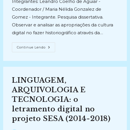
Integrantes: Leandro Coelho de Aguiar -
Coordenador / Maria Nélida Gonzalez de
Gomez - Integrante. Pesquisa dissertativa.
Observar e analisar as apropriações da cultura
digital no fazer historiográfico através da…
CULTURA
Continue Lendo
DIGITAL
E
O
OFÍCIO
DO
HISTORIADOR:
Usos
LINGUAGEM,
E
Apropriações
Das
ARQUIVOLOGIA E
Tecnologias
Digitais
TECNOLOGIA: o
De
Informação
letramento digital no
E
Comunicação
No
projeto SESA (2014-2018)
Fazer
Historiográfico
(2010-