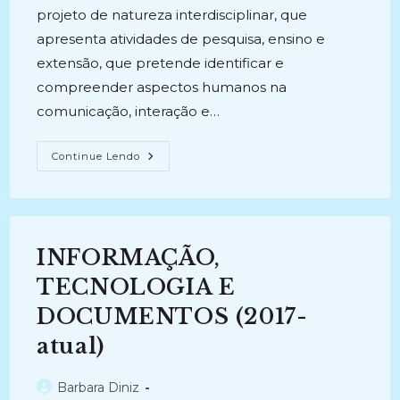
projeto de natureza interdisciplinar, que
apresenta atividades de pesquisa, ensino e
extensão, que pretende identificar e
compreender aspectos humanos na
comunicação, interação e…
COMUNICAÇÃO
Continue Lendo
E
MEDIAÇÃO
NA
INTERAÇÃO
ENTRE
O
USUÁRIO
INFORMAÇÃO,
E
A
INFORMAÇÃO
TECNOLOGIA E
(2009
–
DOCUMENTOS (2017-
Atual)
atual)
Autor
Barbara Diniz