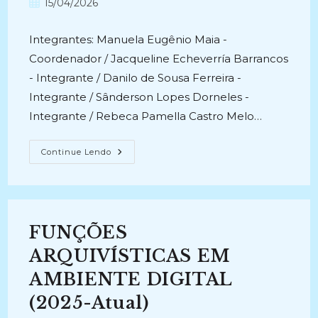
Post
15/04/2026
post:
publicado:
Integrantes: Manuela Eugênio Maia -
Coordenador / Jacqueline Echeverría Barrancos
- Integrante / Danilo de Sousa Ferreira -
Integrante / Sânderson Lopes Dorneles -
Integrante / Rebeca Pamella Castro Melo…
DIVULGAÇÃO
Continue Lendo
DIGITAL
DOS
PRODUTOS
TECNOLÓGICOS
DA
UEPB:
A
FUNÇÕES
Revista
Analisando
Em
ARQUIVÍSTICAS EM
Ciência
Da
AMBIENTE DIGITAL
Informação
E
(2025-Atual)
Do
Site