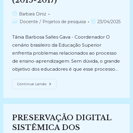
(2015-2017)
Autor
Barbara Diniz
do
Categoria
Post
Docente
/
Projetos de pesquisa
23/04/2025
post:
do
publicado:
post:
Tânia Barbosa Salles Gava - Coordenador O
cenário brasileiro da Educação Superior
enfrenta problemas relacionados ao processo
de ensino-aprendizagem. Sem dúvida, o grande
objetivo dos educadores é que esse processo…
AVALIAÇÃO
Continue Lendo
DE
DESEMPENHO
ACADÊMICO
–
PARTE
3
(2015-
PRESERVAÇÃO DIGITAL
2017)
SISTÊMICA DOS