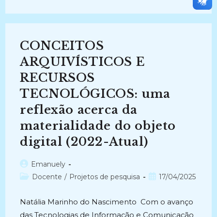
SISTÊMICA
DOS
DOCUMENTOS
ARQUIVÍSTICOS
NO
ÂMBITO
CONCEITOS
DO
GOVERNO
DO
ARQUIVÍSTICOS E
ESTADO
DO
RECURSOS
ESPÍRITO
SANTO
TECNOLÓGICOS: uma
(2024-
Atual)
reflexão acerca da
materialidade do objeto
digital (2022-Atual)
Autor
Emanuely
do
Categoria
Post
Docente
/
Projetos de pesquisa
17/04/2025
post:
do
publicado:
post:
Natália Marinho do Nascimento Com o avanço
das Tecnologias de Informação e Comunicação