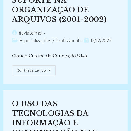
SUPORTE NA
ORGANIZAÇÃO DE
ARQUIVOS (2001-2002)
Autor
flaviatelmo
do
Categoria
Post
Especializações
/
Profissional
12/12/2022
post:
do
publicado:
post:
Glauce Cristina da Conceição Silva
NOVAS
Continue Lendo
TECNOLOGIAS
COMO
MUDANÇA
DE
SUPORTE
NA
ORGANIZAÇÃO
O USO DAS
DE
ARQUIVOS
(2001-
TECNOLOGIAS DA
2002)
INFORMAÇÃO E