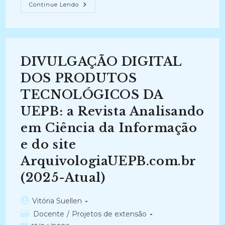
EXPLORANDO
Continue Lendo
AS
TECNOLOGIAS:
Num
Espaço
Virtual
Para
Os
DIVULGAÇÃO DIGITAL
Profissionais
Da
Informação
DOS PRODUTOS
E
Suas
TECNOLÓGICOS DA
Competências
No
UEPB: a Revista Analisando
Seu
Ambiente
De
em Ciência da Informação
Trabalho
(2023-
e do site
Atual)
ArquivologiaUEPB.com.br
(2025-Atual)
Autor
Vitória Suellen
do
Categoria
Docente
/
Projetos de extensão
post:
do