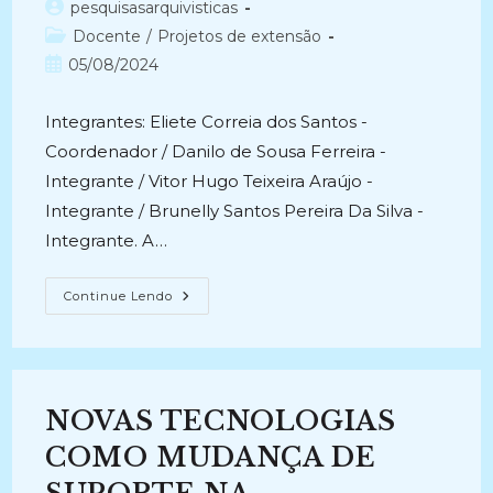
Autor
pesquisasarquivisticas
2011)
do
Categoria
Docente
/
Projetos de extensão
post:
do
Post
05/08/2024
post:
publicado:
Integrantes: Eliete Correia dos Santos -
Coordenador / Danilo de Sousa Ferreira -
Integrante / Vitor Hugo Teixeira Araújo -
Integrante / Brunelly Santos Pereira Da Silva -
Integrante. A…
LINGUAGEM,
Continue Lendo
ARQUIVOLOGIA
E
TECNOLOGIA:
O
Letramento
Digital
No
NOVAS TECNOLOGIAS
Projeto
SESA
(2014-
COMO MUDANÇA DE
2018)