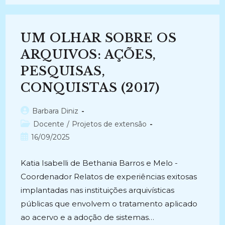
DE
DOCUMENTOS
DE
ARQUIVO
COM
UM OLHAR SOBRE OS
O
USO
DE
ARQUIVOS: AÇÕES,
INTELIGÊNCIA
ARTIFICIAL
PESQUISAS,
(2022-
Atual)
CONQUISTAS (2017)
Autor
Barbara Diniz
do
Categoria
Docente
/
Projetos de extensão
post:
do
Post
16/09/2025
post:
publicado:
Katia Isabelli de Bethania Barros e Melo -
Coordenador Relatos de experiências exitosas
implantadas nas instituições arquivísticas
públicas que envolvem o tratamento aplicado
ao acervo e a adoção de sistemas…