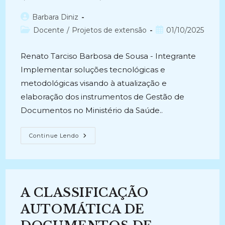
(2016-
2017)
Autor
Barbara Diniz
do
Categoria
Post
Docente
/
Projetos de extensão
01/10/2025
post:
do
publicado:
post:
Renato Tarciso Barbosa de Sousa - Integrante
Implementar soluções tecnológicas e
metodológicas visando à atualização e
elaboração dos instrumentos de Gestão de
Documentos no Ministério da Saúde..
ATUALIZAÇÃO
Continue Lendo
E
IMPLEMENTAÇÃO
DOS
INSTRUMENTOS
DE
GESTÃO
DE
A CLASSIFICAÇÃO
DOCUMENTOS
DO
MINISTÉRIO
AUTOMÁTICA DE
DA
SAÚDE