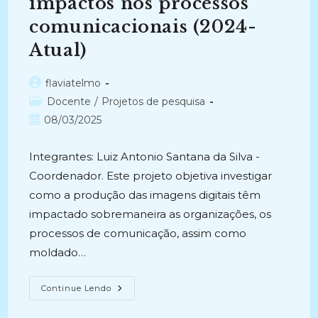
impactos nos processos
comunicacionais (2024-
Atual)
Autor
flaviatelmo
do
Categoria
Docente
/
Projetos de pesquisa
post:
do
Post
08/03/2025
post:
publicado:
Integrantes: Luiz Antonio Santana da Silva -
Coordenador. Este projeto objetiva investigar
como a produção das imagens digitais têm
impactado sobremaneira as organizações, os
processos de comunicação, assim como
moldado…
IMAGENS
Continue Lendo
DIGITAIS
E