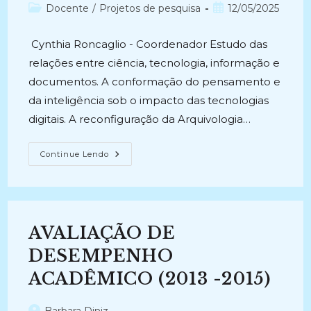
do
Categoria
Post
Docente
/
Projetos de pesquisa
12/05/2025
post:
do
publicado:
post:
Cynthia Roncaglio - Coordenador Estudo das
relações entre ciência, tecnologia, informação e
documentos. A conformação do pensamento e
da inteligência sob o impacto das tecnologias
digitais. A reconfiguração da Arquivologia…
INFORMAÇÃO,
Continue Lendo
TECNOLOGIA
E
DOCUMENTOS
(2017-
Atual)
AVALIAÇÃO DE
DESEMPENHO
ACADÊMICO (2013 -2015)
Autor