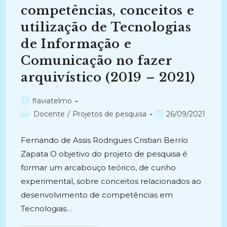
competências, conceitos e
utilização de Tecnologias
de Informação e
Comunicação no fazer
arquivístico (2019 – 2021)
Autor
flaviatelmo
do
Categoria
Post
Docente
/
Projetos de pesquisa
26/09/2021
post:
do
publicado:
post:
Fernando de Assis Rodrigues Cristian Berrío
Zapata O objetivo do projeto de pesquisa é
formar um arcabouço teórico, de cunho
experimental, sobre conceitos relacionados ao
desenvolvimento de competências em
Tecnologias…