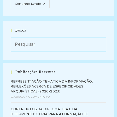
A
Continue Lendo
ARQUIVOLOGIA
PÓS-
CUSTODIAL
E
O
PARADIGMA
DA
Busca
INTERNET
DAS
COISAS:
Competências,
Conceitos
E
Utilização
De
Tecnologias
De
Informação
Publicações Recentes
E
Comunicação
No
REPRESENTAÇÃO TEMÁTICA DA INFORMAÇÃO:
Fazer
REFLEXÕES ACERCA DE ESPECIFICIDADES
Arquivístico
(2019
ARQUIVÍSTICAS (2020-2023)
–
03/08/2026
/
0 COMENTÁRIO
2021)
CONTRIBUTOS DA DIPLOMÁTICA E DA
DOCUMENTOSCOPIA PARA A FORMAÇÃO DE