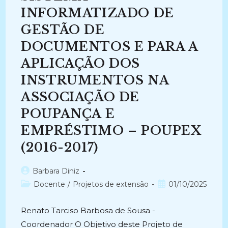
INFORMATIZADO DE
GESTÃO DE
DOCUMENTOS E PARA A
APLICAÇÃO DOS
INSTRUMENTOS NA
ASSOCIAÇÃO DE
POUPANÇA E
EMPRÉSTIMO – POUPEX
(2016-2017)
Autor
Barbara Diniz
do
Categoria
Post
Docente
/
Projetos de extensão
01/10/2025
post:
do
publicado:
post:
Renato Tarciso Barbosa de Sousa -
Coordenador O Objetivo deste Projeto de