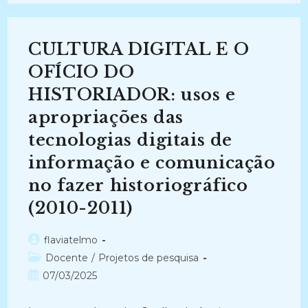
A
TECNOLOGIAS
DIGITAIS
DE
INFORMAÇÃO
CULTURA DIGITAL E O
E
COMUNICAÇÃO:
Convergências,
OFÍCIO DO
Usos
E
HISTORIADOR: usos e
Impactos
Nos
apropriações das
Processos
Comunicacionais
(2024-
tecnologias digitais de
Atual)
informação e comunicação
no fazer historiográfico
(2010-2011)
Autor
flaviatelmo
do
Categoria
Docente
/
Projetos de pesquisa
post:
do
Post
07/03/2025
post:
publicado: