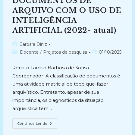
DOCUMENTOS DE
(2020-
Atual)
ARQUIVO COM O USO DE
INTELIGÊNCIA
ARTIFICIAL (2022- atual)
Autor
Barbara Diniz
do
Categoria
Post
Docente
/
Projetos de pesquisa
01/10/2025
post:
do
publicado:
post:
Renato Tarciso Barbosa de Sousa -
Coordenador A classificação de documentos é
uma atividade matricial de todo que-fazer
arquivístico. Entretanto, apesar de sua
importância, os diagnósticos da situação
arquivística têm…
A
Continue Lendo
CLASSIFICAÇÃO
AUTOMÁTICA