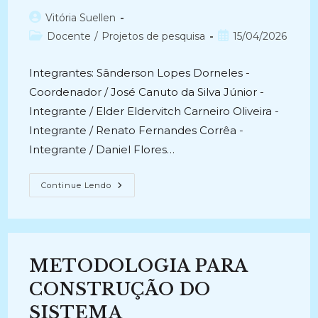
ArquivologiaUEPB.com.br
(2025-
Autor
Vitória Suellen
Atual)
do
Categoria
Post
Docente
/
Projetos de pesquisa
15/04/2026
post:
do
publicado:
post:
Integrantes: Sânderson Lopes Dorneles -
Coordenador / José Canuto da Silva Júnior -
Integrante / Elder Eldervitch Carneiro Oliveira -
Integrante / Renato Fernandes Corrêa -
Integrante / Daniel Flores…
FUNÇÕES
Continue Lendo
ARQUIVÍSTICAS
EM
AMBIENTE
DIGITAL
(2025-
Atual)
METODOLOGIA PARA
CONSTRUÇÃO DO
SISTEMA