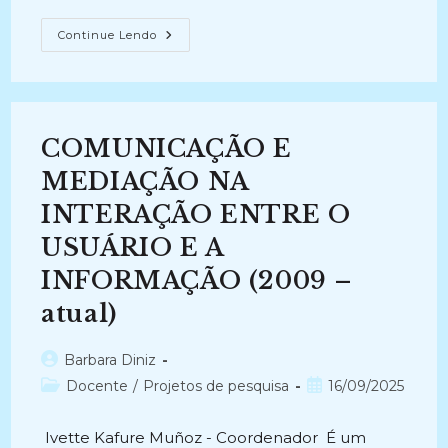
UM
Continue Lendo
OLHAR
SOBRE
OS
ARQUIVOS:
AÇÕES,
PESQUISAS,
CONQUISTAS
COMUNICAÇÃO E
(2017)
MEDIAÇÃO NA
INTERAÇÃO ENTRE O
USUÁRIO E A
INFORMAÇÃO (2009 –
atual)
Autor
Barbara Diniz
do
Categoria
Post
Docente
/
Projetos de pesquisa
16/09/2025
post:
do
publicado:
post:
Ivette Kafure Muñoz - Coordenador É um