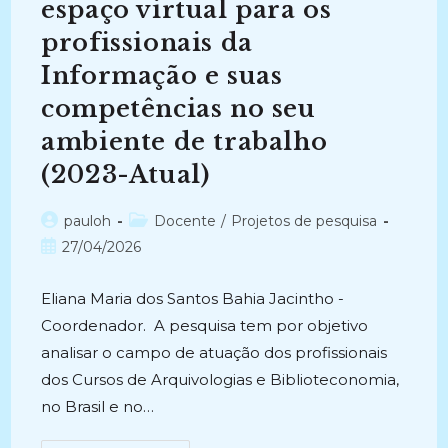
espaço virtual para os
profissionais da
Informação e suas
competências no seu
ambiente de trabalho
(2023-Atual)
Autor
Categoria
pauloh
Docente
/
Projetos de pesquisa
do
do
Post
27/04/2026
post:
post:
publicado:
Eliana Maria dos Santos Bahia Jacintho -
Coordenador. A pesquisa tem por objetivo
analisar o campo de atuação dos profissionais
dos Cursos de Arquivologias e Biblioteconomia,
no Brasil e no…