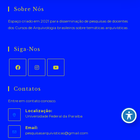
Sobre Nós
Espaço criado em 2021 para disseminação de pesquisas de docentes
dos Cursos de Arquivologia brasileiros sobre temáticas arquivísticas .
Siga-Nos
Abre
Abre
Abre
em
em
em
Contatos
uma
uma
uma
Entre em contato conosco.
nova
nova
nova
aba
aba
aba
Localização:
Universidade Federal da Paraíba
Email:
Abre
pesquisasarquivisticas@gmail.com
em