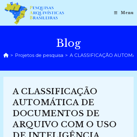
Ir
para
Menu
o
conteúdo
Blog
>
Projetos de pesquisa
>
A CLASSIFICAÇÃO AUTOMÁT
A CLASSIFICAÇÃO
AUTOMÁTICA DE
DOCUMENTOS DE
ARQUIVO COM O USO
DE INTELIGÊNCIA