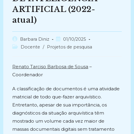
ARTIFICIAL (2022-
atual)
Autor
Post
Barbara Diniz
01/10/2025
do
publicado:
Categoria
Docente
/
Projetos de pesquisa
post:
do
post:
Renato Tarciso Barbosa de Sousa
–
Coordenador
A classificação de documentos é uma atividade
matricial de todo que-fazer arquivístico.
Entretanto, apesar de sua importância, os
diagnósticos da situação arquivística têm
mostrado um volume cada vez maior de
massas documentais digitais sem tratamento