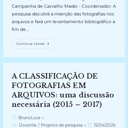
Campanha de Carvalho Madio - Coordenador. A
pesquisa discutirá a inserção das fotografias nos
arquivos e fará um levantamento bibliográfico a
fim de…
DISCUTINDO
Continue Lendo
A
CLASSIFICAÇÃO
ARQUIVÍSTICA
DE
DOCUMENTOS
FOTOGRÁFICOS:
Histórico
A CLASSIFICAÇÃO DE
E
Propostas
(2014
FOTOGRAFIAS EM
–
2016)
ARQUIVOS: uma discussão
necessária (2015 – 2017)
Autor
BrunoLuce
do
Categoria
Post
Docente
/
Projetos de pesquisa
15/04/2026