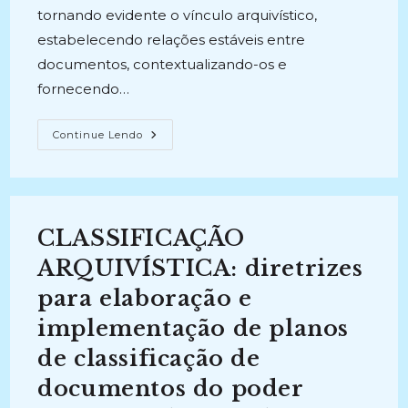
tornando evidente o vínculo arquivístico,
estabelecendo relações estáveis entre
documentos, contextualizando-os e
fornecendo…
CLASSIFICAÇÃO
Continue Lendo
ARQUIVÍSTICA:
Diretrizes
Para
Elaboração
E
Implementação
De
CLASSIFICAÇÃO
Planos
De
Classificação
ARQUIVÍSTICA: diretrizes
De
Documentos
para elaboração e
Do
Poder
implementação de planos
Executivo
Dos
Estados
de classificação de
Brasileiros
(2023)
documentos do poder