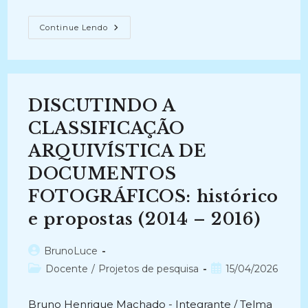
MEMÓRIA
Continue Lendo
INSTITUCIONAL
E
GESTÃO
DOCUMENTAL
NA
ACADEMIA
DE
DISCUTINDO A
POLÍCIA
CIVIL
DA
CLASSIFICAÇÃO
PARAÍBA
(ACADEPOL/PB):
ARQUIVÍSTICA DE
Investigação
Da
DOCUMENTOS
Intencionalidade
Humanística
No
FOTOGRÁFICOS: histórico
Processo
Formativo
e propostas (2014 – 2016)
Policial
(2025-
Atual)
Autor
BrunoLuce
do
Categoria
Post
Docente
/
Projetos de pesquisa
15/04/2026
post:
do
publicado:
post:
Bruno Henrique Machado - Integrante / Telma