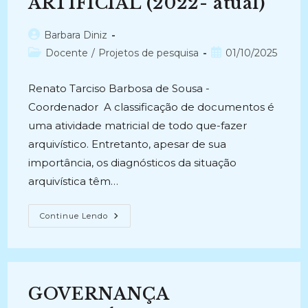
ARTIFICIAL (2022- atual)
(2014-
2015)
Autor
Barbara Diniz
do
Categoria
Post
Docente
/
Projetos de pesquisa
01/10/2025
post:
do
publicado:
post:
Renato Tarciso Barbosa de Sousa -
Coordenador A classificação de documentos é
uma atividade matricial de todo que-fazer
arquivístico. Entretanto, apesar de sua
importância, os diagnósticos da situação
arquivística têm…
A
Continue Lendo
CLASSIFICAÇÃO
AUTOMÁTICA
DE
DOCUMENTOS
DE
ARQUIVO
COM
GOVERNANÇA
O
USO