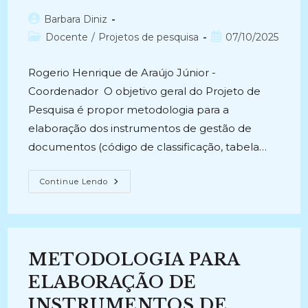
Autor
Barbara Diniz
do
Categoria
Post
Docente
/
Projetos de pesquisa
07/10/2025
post:
do
publicado:
post:
Rogerio Henrique de Araújo Júnior -
Coordenador O objetivo geral do Projeto de
Pesquisa é propor metodologia para a
elaboração dos instrumentos de gestão de
documentos (código de classificação, tabela…
METODOLOGIA
Continue Lendo
PARA
A
ELABORAÇÃO
DE
INSTRUMENTOS
DE
GESTÃO
METODOLOGIA PARA
DE
DOCUMENTOS:
ESTUDO
ELABORAÇÃO DE
DE
CASO
INSTRUMENTOS DE
DA