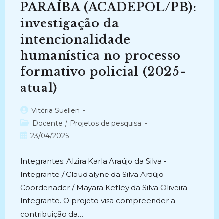
PARAÍBA (ACADEPOL/PB):
investigação da
intencionalidade
humanística no processo
formativo policial (2025-
atual)
Autor
Vitória Suellen
do
Categoria
Docente
/
Projetos de pesquisa
post:
do
Post
23/04/2026
post:
publicado:
Integrantes: Alzira Karla Araújo da Silva -
Integrante / Claudialyne da Silva Araújo -
Coordenador / Mayara Ketley da Silva Oliveira -
Integrante. O projeto visa compreender a
contribuição da…