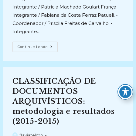
Integrante / Patrícia Machado Goulart França -
Integrante / Fabiana da Costa Ferraz Patueli. -
Coordenador / Priscila Freitas de Carvalho. -
Integrante…
GESTÃO
Continue Lendo
DE
DOCUMENTOS
NO
SERVIÇO
DE
COMUNICAÇÃO
E
CLASSIFICAÇÃO DE
PROTOCOLO
DA
UNIVERSIDADE
DOCUMENTOS
FEDERAL
DO
ARQUIVÍSTICOS:
ESTADO
DO
metodologia e resultados
RIO
DE
JANEIRO
(2015-2015)
–
UNIRIO
(2015-
Autor
flaviatelmo