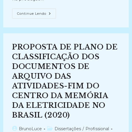
TIPOS
Continue Lendo
DOCUMENTAIS
DO
PREGÃO
ELETRÔNICO:
Estudo
De
Caso
PROPOSTA DE PLANO DE
Da
Universidade
Federal
CLASSIFICAÇÃO DOS
De
Ouro
DOCUMENTOS DE
Preto
(2017)
ARQUIVO DAS
ATIVIDADES-FIM DO
CENTRO DA MEMÓRIA
DA ELETRICIDADE NO
BRASIL (2020)
Autor
Categoria
BrunoLuce
Dissertações
/
Profissional