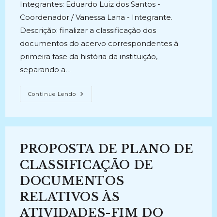
Integrantes: Eduardo Luiz dos Santos -
Coordenador / Vanessa Lana - Integrante.
Descrição: finalizar a classificação dos
documentos do acervo correspondentes à
primeira fase da história da instituição,
separando a…
PRESERVAÇÃO
Continue Lendo
E
DIFUSÃO
DA
MEMÓRIA
INSTITUCIONAL:
Classificação
Documental,
PROPOSTA DE PLANO DE
Organização
Do
Acervo
CLASSIFICAÇÃO DE
E
Criação
DOCUMENTOS
Do
Quadro
RELATIVOS ÀS
De
Arranjo
Da
ATIVIDADES-FIM DO
Documentação