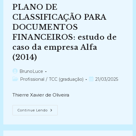
AOS
PLANO DE
DOCUMENTOS
DIGITAIS
(2024-
CLASSIFICAÇÃO PARA
Atual)
DOCUMENTOS
FINANCEIROS: estudo de
caso da empresa Alfa
(2014)
Autor
BrunoLuce
do
Categoria
Post
Profissional
/
TCC (graduação)
21/03/2025
post:
do
publicado:
post:
Thierre Xavier de Oliveira
PLANO
Continue Lendo
DE
CLASSIFICAÇÃO
PARA
DOCUMENTOS
FINANCEIROS:
Estudo