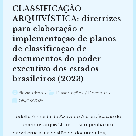
De
CLASSIFICAÇÃO
Caso
Da
Empresa
ARQUIVÍSTICA: diretrizes
Alfa
(2014)
para elaboração e
implementação de planos
de classificação de
documentos do poder
executivo dos estados
brasileiros (2023)
Autor
Categoria
flaviatelmo
Dissertações
/
Docente
do
do
Post
08/03/2025
post:
post:
publicado:
Rodolfo Almeida de Azevedo A classificação de
documentos arquivísticos desempenha um
papel crucial na gestão de documentos,