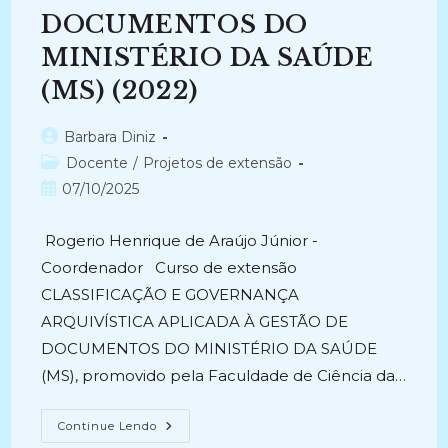
DOCUMENTOS DO
MINISTÉRIO DA SAÚDE
(MS) (2022)
Autor
Barbara Diniz
do
Categoria
Docente
/
Projetos de extensão
post:
do
Post
07/10/2025
post:
publicado:
Rogerio Henrique de Araújo Júnior -
Coordenador Curso de extensão
CLASSIFICAÇÃO E GOVERNANÇA
ARQUIVÍSTICA APLICADA À GESTÃO DE
DOCUMENTOS DO MINISTÉRIO DA SAÚDE
(MS), promovido pela Faculdade de Ciência da…
CLASSIFICAÇÃO
Continue Lendo
E