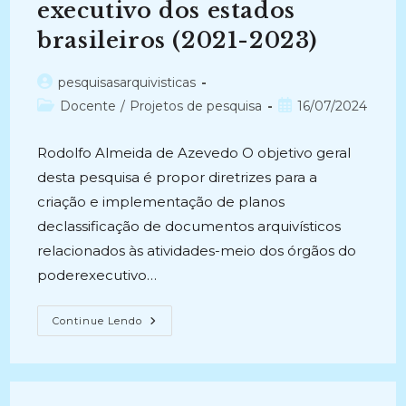
executivo dos estados
brasileiros (2021-2023)
Autor
pesquisasarquivisticas
do
Categoria
Post
Docente
/
Projetos de pesquisa
16/07/2024
post:
do
publicado:
post:
Rodolfo Almeida de Azevedo O objetivo geral
desta pesquisa é propor diretrizes para a
criação e implementação de planos
declassificação de documentos arquivísticos
relacionados às atividades-meio dos órgãos do
poderexecutivo…
CLASSIFICAÇÃO
Continue Lendo
ARQUIVÍSTICA:
Diretrizes
Para
Elaboração
E
Implementação