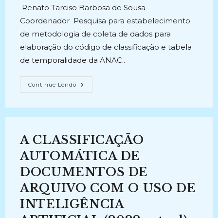
post:
Renato Tarciso Barbosa de Sousa -
Coordenador Pesquisa para estabelecimento
de metodologia de coleta de dados para
elaboração do código de classificação e tabela
de temporalidade da ANAC..
DESENVOLVIMENTO
Continue Lendo
DE
METODOLOGIA
PARA
ELABORAÇÃO
DE
INSTRUMENTOS
DE
A CLASSIFICAÇÃO
GESTÃO
ARQUIVÍSTICA
DE
AUTOMÁTICA DE
DOCUMENTOS
DA
DOCUMENTOS DE
AGÊNCIA
NACIONAL
ARQUIVO COM O USO DE
DE
AVIAÇÃO
CIVIL
INTELIGÊNCIA
–
ANAC