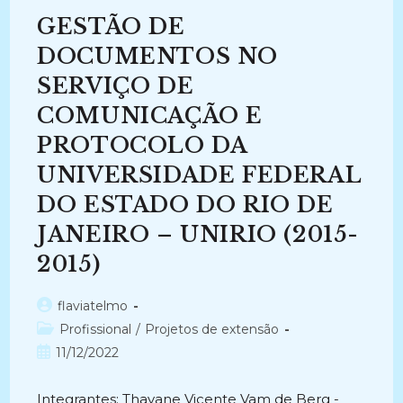
DOCUMENTOS
RELATIVOS
GESTÃO DE
ÀS
ATIVIDADES-
FIM
DOCUMENTOS NO
DO
HOSPITAL
SERVIÇO DE
UNIVERSITÁRIO
DE
COMUNICAÇÃO E
MEDICINA
VETERINÁRIA
DA
PROTOCOLO DA
UNIVERSIDADE
FEDERAL
UNIVERSIDADE FEDERAL
FLUMINENSE
(2017-
DO ESTADO DO RIO DE
2019)
JANEIRO – UNIRIO (2015-
2015)
Autor
flaviatelmo
do
Categoria
Profissional
/
Projetos de extensão
post:
do
Post
11/12/2022
post:
publicado:
Integrantes: Thayane Vicente Vam de Berg -