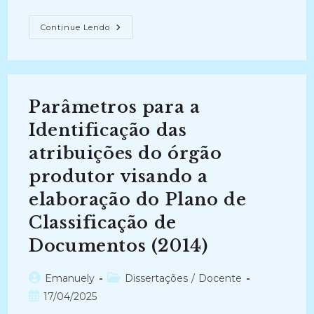
GOVERNANÇA
Continue Lendo
ARQUIVÍSTICA
NO
MINISTÉRIO
DA
SAÚDE:
Indicadores
E
Parâmetros para a
Avaliação
Dos
Instrumentos
Identificação das
De
Gestão
atribuições do órgão
De
Documentos
produtor visando a
(2024-
Atual)
elaboração do Plano de
Classificação de
Documentos (2014)
Autor
Categoria
Emanuely
Dissertações
/
Docente
do
do
Post
17/04/2025
post:
post:
publicado: