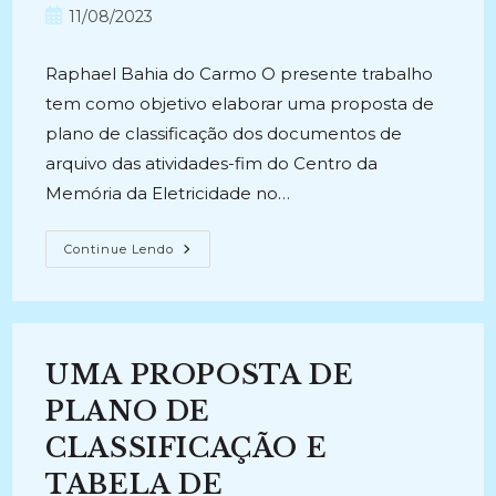
do
do
Post
11/08/2023
post:
post:
publicado:
Raphael Bahia do Carmo O presente trabalho
tem como objetivo elaborar uma proposta de
plano de classificação dos documentos de
arquivo das atividades-fim do Centro da
Memória da Eletricidade no…
PROPOSTA
Continue Lendo
DE
PLANO
DE
CLASSIFICAÇÃO
DOS
DOCUMENTOS
DE
UMA PROPOSTA DE
ARQUIVO
DAS
ATIVIDADES-
PLANO DE
FIM
DO
CLASSIFICAÇÃO E
CENTRO
DA
TABELA DE
MEMÓRIA