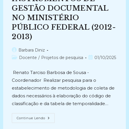
CONTROLADORIA-
GESTÃO DOCUMENTAL
GERAL
DA
UNIÃO
NO MINISTÉRIO
(CGU)
(2015-
PÚBLICO FEDERAL (2012-
2016)
2013)
Autor
Barbara Diniz
do
Categoria
Post
Docente
/
Projetos de pesquisa
01/10/2025
post:
do
publicado:
post:
Renato Tarciso Barbosa de Sousa -
Coordenador Realizar pesquisa para o
estabelecimento de metodologia de coleta de
dados necessários à elaboração do código de
classificação e da tabela de temporalidade…
METODOLOGIA
Continue Lendo
PARA
ELABORAÇÃO