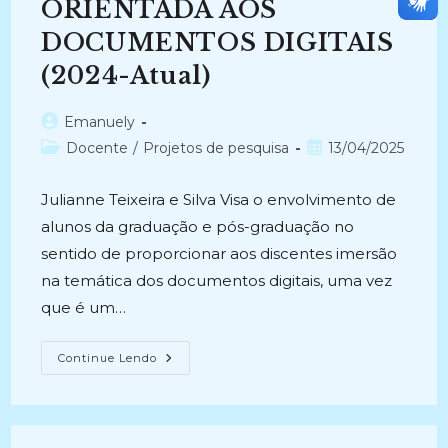
Documentos
ORIENTADA AOS
(2014)
DOCUMENTOS DIGITAIS
(2024-Atual)
Autor
Emanuely
do
Categoria
Post
Docente
/
Projetos de pesquisa
13/04/2025
post:
do
publicado:
post:
Julianne Teixeira e Silva Visa o envolvimento de
alunos da graduação e pós-graduação no
sentido de proporcionar aos discentes imersão
na temática dos documentos digitais, uma vez
que é um…
PERSPECTIVAS
Continue Lendo
TEÓRICO
METODOLÓGICAS
DA
CLASSIFICAÇÃO
ARQUIVÍSTICA
ORIENTADA