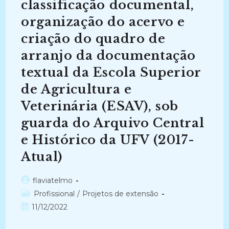
classificação documental,
INSTITUIÇÕES
FEDERAIS
DE
organização do acervo e
ENSINO
SUPERIOR
criação do quadro de
NA
PRÓ-
arranjo da documentação
REITORIA
DE
GRADUAÇÃO
textual da Escola Superior
APLICANDO
A
de Agricultura e
NORMA
INTERNACIONAL
Veterinária (ESAV), sob
DE
DESCRIÇÃO
DE
guarda do Arquivo Central
FUNÇÕES
(2014-
e Histórico da UFV (2017-
2014)
Atual)
Autor
flaviatelmo
do
Categoria
Profissional
/
Projetos de extensão
post:
do
Post
11/12/2022
post:
publicado: