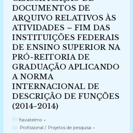
A
SECRETARIA
DOCUMENTOS DE
DE
ESTADO
ARQUIVO RELATIVOS ÀS
DO
FAZENDA
DO
ATIVIDADES – FIM DAS
AMAZONAS
(2006-
INSTITUIÇÕES FEDERAIS
2007)
DE ENSINO SUPERIOR NA
PRÓ-REITORIA DE
GRADUAÇÃO APLICANDO
A NORMA
INTERNACIONAL DE
DESCRIÇÃO DE FUNÇÕES
(2014-2014)
Autor
flaviatelmo
do
Categoria
Profissional
/
Projetos de pesquisa
post: