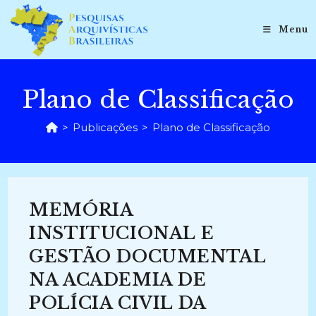
Ir
para
Menu
o
conteúdo
Plano de Classificação
>
Publicações
>
Plano de Classificação
MEMÓRIA
INSTITUCIONAL E
GESTÃO DOCUMENTAL
NA ACADEMIA DE
POLÍCIA CIVIL DA