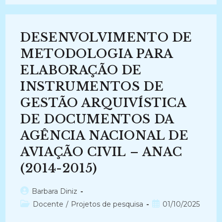
DE
INSTRUMENTOS
DE
GESTÃO
DOCUMENTAL
DESENVOLVIMENTO DE
NO
MINISTÉRIO
PÚBLICO
METODOLOGIA PARA
FEDERAL
(2012-
ELABORAÇÃO DE
2013)
INSTRUMENTOS DE
GESTÃO ARQUIVÍSTICA
DE DOCUMENTOS DA
AGÊNCIA NACIONAL DE
AVIAÇÃO CIVIL – ANAC
(2014-2015)
Autor
Barbara Diniz
do
Categoria
Post
Docente
/
Projetos de pesquisa
01/10/2025
post:
do
publicado: