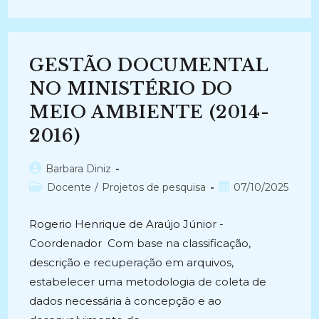
GOVERNANÇA
ARQUIVÍSTICA
APLICADA
À
GESTÃO
DE
GESTÃO DOCUMENTAL
DOCUMENTOS
DO
MINISTÉRIO
NO MINISTÉRIO DO
DA
SAÚDE
MEIO AMBIENTE (2014-
(MS)
(2022)
2016)
Autor
Barbara Diniz
do
Categoria
Post
Docente
/
Projetos de pesquisa
07/10/2025
post:
do
publicado:
post:
Rogerio Henrique de Araújo Júnior -
Coordenador Com base na classificação,
descrição e recuperação em arquivos,
estabelecer uma metodologia de coleta de
dados necessária à concepção e ao