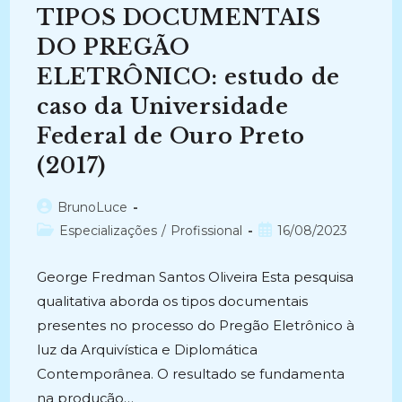
De
TIPOS DOCUMENTAIS
Planos
De
Classificação
DO PREGÃO
De
Documentos
ELETRÔNICO: estudo de
Do
Poder
caso da Universidade
Executivo
Dos
Estados
Federal de Ouro Preto
Brasileiros
(2021-
(2017)
2023)
Autor
BrunoLuce
do
Categoria
Post
Especializações
/
Profissional
16/08/2023
post:
do
publicado:
post:
George Fredman Santos Oliveira Esta pesquisa
qualitativa aborda os tipos documentais
presentes no processo do Pregão Eletrônico à
luz da Arquivística e Diplomática
Contemporânea. O resultado se fundamenta
na produção…