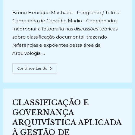
post:
do
publicado:
post:
Bruno Henrique Machado - Integrante / Telma
Campanha de Carvalho Madio - Coordenador.
Incorporar a fotografia nas discussões teóricas
sobre classificação documental, trazendo
referencias e expoentes dessa área da
Arquivologia.…
A
Continue Lendo
CLASSIFICAÇÃO
DE
FOTOGRAFIAS
EM
ARQUIVOS:
Uma
Discussão
CLASSIFICAÇÃO E
Necessária
(2015
–
GOVERNANÇA
2017)
ARQUIVÍSTICA APLICADA
À GESTÃO DE