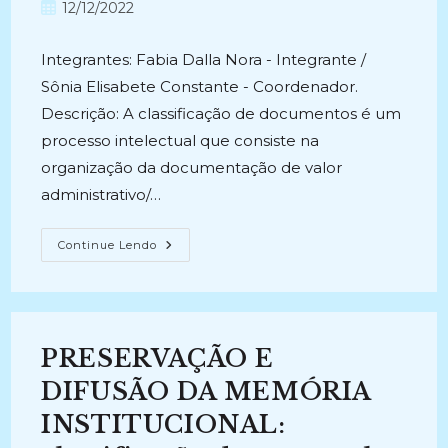
do
Post
12/12/2022
post:
publicado:
Integrantes: Fabia Dalla Nora - Integrante /
Sônia Elisabete Constante - Coordenador.
Descrição: A classificação de documentos é um
processo intelectual que consiste na
organização da documentação de valor
administrativo/…
ANÁLISE
Continue Lendo
DO
CÓDIGO
DE
CLASSIFICAÇÃO
DE
DOCUMENTOS
DE
PRESERVAÇÃO E
ARQUIVO
RELATIVOS
ÀS
DIFUSÃO DA MEMÓRIA
ATIVIDADES
–
INSTITUCIONAL:
FIM
DAS