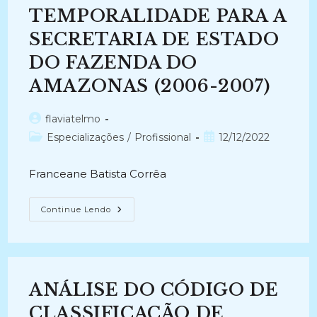
DA
ELETRICIDADE
TEMPORALIDADE PARA A
NO
BRASIL
SECRETARIA DE ESTADO
(2020)
DO FAZENDA DO
AMAZONAS (2006-2007)
Autor
flaviatelmo
do
Categoria
Post
Especializações
/
Profissional
12/12/2022
post:
do
publicado:
post:
Franceane Batista Corrêa
UMA
Continue Lendo
PROPOSTA
DE
PLANO
DE
CLASSIFICAÇÃO
E
TABELA
ANÁLISE DO CÓDIGO DE
DE
TEMPORALIDADE
PARA
CLASSIFICAÇÃO DE