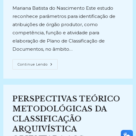
Mariana Batista do Nascimento Este estudo
reconhece parâmetros para identificação de
atribuições de órgão produtor, como
competência, função e atividade para
elaboração de Plano de Classificação de
Documentos, no âmbito…
Parâmetros
Continue Lendo
Para
A
Identificação
Das
Atribuições
Do
Órgão
PERSPECTIVAS TEÓRICO
Produtor
Visando
A
METODOLÓGICAS DA
Elaboração
Do
CLASSIFICAÇÃO
Plano
De
ARQUIVÍSTICA
Classificação
De