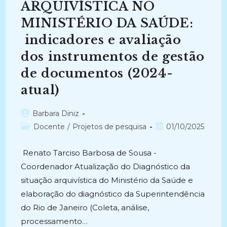
DE
ARQUIVÍSTICA NO
INTELIGÊNCIA
ARTIFICIAL
MINISTÉRIO DA SAÚDE:
(2022-
Atual)
indicadores e avaliação
dos instrumentos de gestão
de documentos (2024-
atual)
Autor
Barbara Diniz
do
Categoria
Post
Docente
/
Projetos de pesquisa
01/10/2025
post:
do
publicado:
post:
Renato Tarciso Barbosa de Sousa -
Coordenador Atualização do Diagnóstico da
situação arquivística do Ministério da Saúde e
elaboração do diagnóstico da Superintendência
do Rio de Janeiro (Coleta, análise,
processamento…