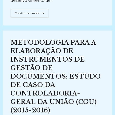
desenvolvimento de…
GESTÃO
Continue Lendo
DOCUMENTAL
NO
MINISTÉRIO
DO
MEIO
AMBIENTE
(2014-
METODOLOGIA PARA A
2016)
ELABORAÇÃO DE
INSTRUMENTOS DE
GESTÃO DE
DOCUMENTOS: ESTUDO
DE CASO DA
CONTROLADORIA-
GERAL DA UNIÃO (CGU)
(2015-2016)