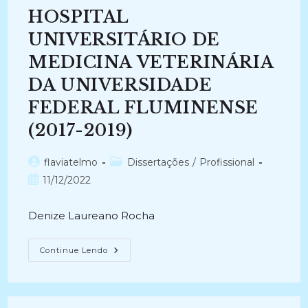
Textual
HOSPITAL
Da
Escola
UNIVERSITÁRIO DE
Superior
De
Agricultura
MEDICINA VETERINÁRIA
E
Veterinária
DA UNIVERSIDADE
(ESAV),
Sob
FEDERAL FLUMINENSE
Guarda
Do
Arquivo
(2017-2019)
Central
E
Histórico
Autor
Categoria
flaviatelmo
Da
Dissertações
/
Profissional
UFV
do
do
Post
11/12/2022
(2017-
post:
post:
Atual)
publicado:
Denize Laureano Rocha
PROPOSTA
Continue Lendo
DE
PLANO
DE
CLASSIFICAÇÃO
DE