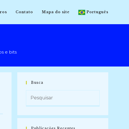
ros
Contato
Mapa do site
Português
 e bits
Busca
Publicações Recentes