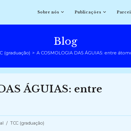
Sobre nós
Publicações
Parcei
Blog
C (graduação)
>
A COSMOLOGIA DAS ÁGUIAS: entre átomos
AS ÁGUIAS: entre
al
/
TCC (graduação)