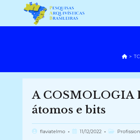
Ir
para
o
conteúdo
>
TC
A COSMOLOGIA D
átomos e bits
Autor
Post
Categoria
flaviatelmo
11/12/2022
Profission
do
publicado:
do