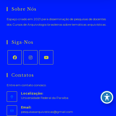
Sobre Nós
Espaço criado em 2021 para disseminação de pesquisas de docentes
dos Cursos de Arquivologia brasileiros sobre temáticas arquivísticas .
Siga-Nos
Abre
Abre
Abre
em
em
em
Contatos
uma
uma
uma
Entre em contato conosco.
nova
nova
nova
aba
aba
aba
Localização:
Universidade Federal da Paraíba
Email:
Abre
pesquisasarquivisticas@gmail.com