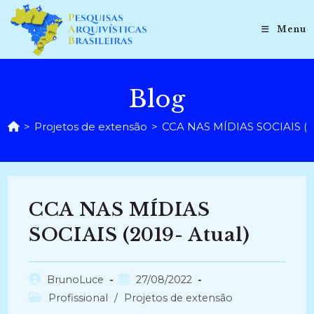
Ir
para
Menu
o
conteúdo
Blog
>
Projetos de extensão
>
CCA NAS MÍDIAS SOCIAIS (20
CCA NAS MÍDIAS
SOCIAIS (2019- Atual)
Autor
Post
BrunoLuce
27/08/2022
do
publicado:
Categoria
Profissional
/
Projetos de extensão
post:
do