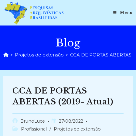
Ir
para
Menu
o
conteúdo
Blog
>
Projetos de extensão
>
CCA DE PORTAS ABERTAS (20
CCA DE PORTAS
ABERTAS (2019- Atual)
Autor
Post
BrunoLuce
27/08/2022
do
publicado:
Categoria
Profissional
/
Projetos de extensão
post:
do