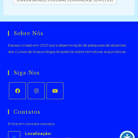
Sobre Nós
Espaço criado em 2021 para disseminação de pesquisas de docentes
dos Cursos de Arquivologia brasileiros sobre temáticas arquivísticas .
Siga-Nos
Abre
Abre
Abre
em
em
em
Contatos
uma
uma
uma
Entre em contato conosco.
nova
nova
nova
aba
aba
aba
Localização: