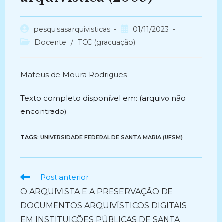
Autor
Post
pesquisasarquivisticas
01/11/2023
do
publicado:
Categoria
Docente
/
TCC (graduação)
post:
do
post:
Mateus de Moura Rodrigues
Texto completo disponível em: (arquivo não
encontrado)
TAGS:
UNIVERSIDADE FEDERAL DE SANTA MARIA (UFSM)
Ler
Post anterior
mais
O ARQUIVISTA E A PRESERVAÇÃO DE
artigos
DOCUMENTOS ARQUIVÍSTICOS DIGITAIS
EM INSTITUIÇÕES PÚBLICAS DE SANTA