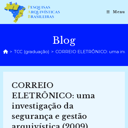
Ir
para
Menu
o
conteúdo
Blog
>
TCC (graduação)
>
CORREIO ELETRÔNICO: uma investi
CORREIO
ELETRÔNICO: uma
investigação da
segurança e gestão
arquivística (2009)