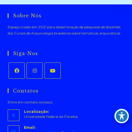
Sobre Nós
Espaço criado em 2021 para disseminação de pesquisas de docentes
dos Cursos de Arquivologia brasileiros sobre temáticas arquivísticas .
Siga-Nos
Abre
Abre
Abre
em
em
em
Contatos
uma
uma
uma
Entre em contato conosco.
nova
nova
nova
aba
aba
aba
Localização:
Universidade Federal da Paraíba
Email: