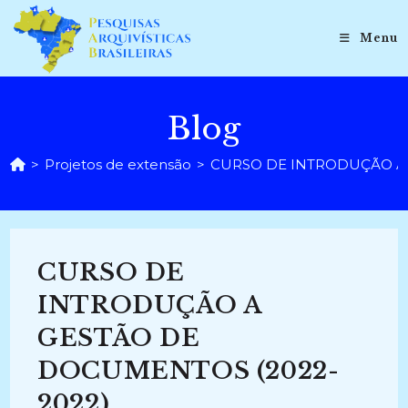
Ir
para
Menu
o
conteúdo
Blog
>
Projetos de extensão
>
CURSO DE INTRODUÇÃO A 
CURSO DE
INTRODUÇÃO A
GESTÃO DE
DOCUMENTOS (2022-
2022)