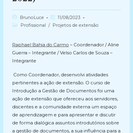
Autor
Post
BrunoLuce
11/08/2023
do
publicado:
Categoria
Profissional
/
Projetos de extensão
post:
do
post:
Raphael Bahia do Carmo
– Coordenador / Aline
Guerra – Integrante / Velso Carlos de Souza –
Integrante
Como Coordenador, desenvolvi atividades
pertinentes a ação de extensão. O curso de
Introdução a Gestão de Documentos foi uma
ação de extensão que ofereceu aos servidores,
discentes e a comunidade externa um espaço
de aprendizagem e para apresentar e discutir
de forma dialógica assuntos introdutórios sobre
a gestão de documentos, a sua influência para a