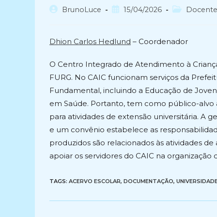
Autor
Post
Categoria
BrunoLuce
15/04/2026
Docent
do
publicado:
do
post:
post:
Dhion Carlos Hedlund
– Coordenador
O Centro Integrado de Atendimento à Criança 
FURG. No CAIC funcionam serviços da Prefeitu
Fundamental, incluindo a Educação de Jovens
em Saúde. Portanto, tem como público-alv
para atividades de extensão universitária. A 
e um convênio estabelece as responsabilidade
produzidos são relacionados às atividades de
apoiar os servidores do CAIC na organização
TAGS:
ACERVO ESCOLAR
,
DOCUMENTAÇÃO
,
UNIVERSIDADE