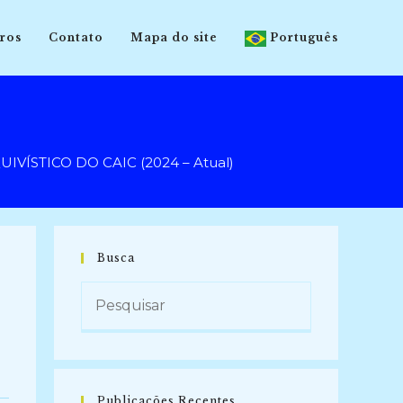
ros
Contato
Mapa do site
Português
STICO DO CAIC (2024 – Atual)
Busca
Publicações Recentes