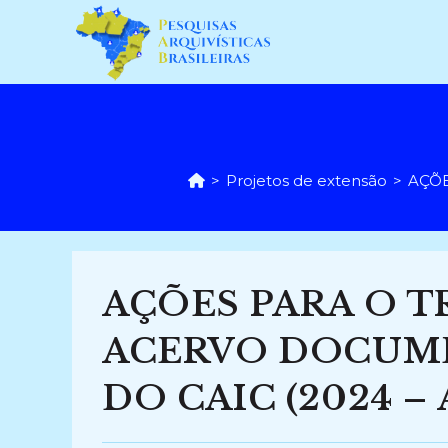
Ir
para
o
conteúdo
>
Projetos de extensão
>
AÇÕE
AÇÕES PARA O 
ACERVO DOCUME
DO CAIC (2024 – A